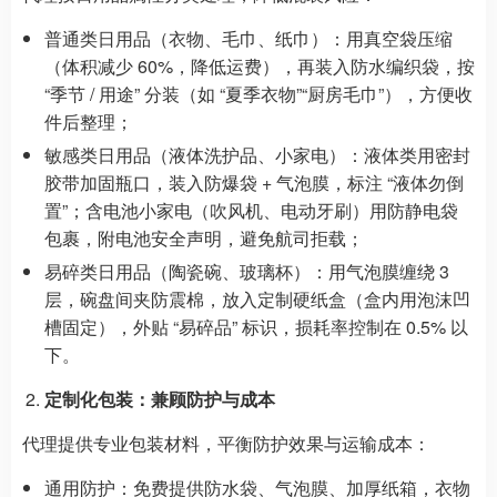
普通类日用品（衣物、毛巾、纸巾）：用真空袋压缩
（体积减少 60%，降低运费），再装入防水编织袋，按
“季节 / 用途” 分装（如 “夏季衣物”“厨房毛巾”），方便收
件后整理；
敏感类日用品（液体洗护品、小家电）：液体类用密封
胶带加固瓶口，装入防爆袋 + 气泡膜，标注 “液体勿倒
置”；含电池小家电（吹风机、电动牙刷）用防静电袋
包裹，附电池安全声明，避免航司拒载；
易碎类日用品（陶瓷碗、玻璃杯）：用气泡膜缠绕 3
层，碗盘间夹防震棉，放入定制硬纸盒（盒内用泡沫凹
槽固定），外贴 “易碎品” 标识，损耗率控制在 0.5% 以
下。
定制化包装：兼顾防护与成本
代理提供专业包装材料，平衡防护效果与运输成本：
通用防护：免费提供防水袋、气泡膜、加厚纸箱，衣物