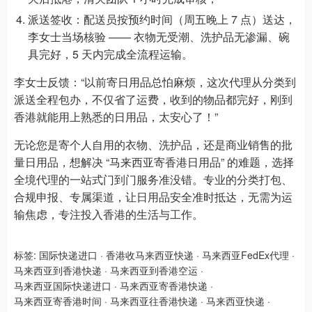
派送签收：配送员按预约时间（周五晚上 7 点）送达，
李女士当场核验 —— 衣物无受潮、洗护品无渗漏、碗
具完好，5 天内完成全流程运输。
李女士反馈：“以前寄日用品总怕麻烦，这次代理从分类到
派送全程包办，不仅省了运费，收到的物品都完好，刚到
香港就能用上熟悉的日用品，太安心了！”
无论您是寄个人自用的衣物、洗护品，还是商业销售的批
量日用品，想解决 “马来西亚寄香港日用品” 的难题，选择
全境代理的一站式门到门服务准没错。专业的分类打包、
合规申报、专属渠道，让日用品安全准时抵达，无需为运
输焦虑，专注投入香港的生活与工作。
标签:
国际快递进口
·
香港收马来西亚快递
·
马来西亚FedEx代理
·
马来西亚到香港快递
·
马来西亚到香港空运
·
马来西亚国际快递进口
·
马来西亚寄香港快递
·
马来西亚寄香港时间
·
马来西亚往香港快递
·
马来西亚快递
·