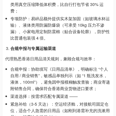
类用真空压缩降低体积费，比自行打包节省 30% 运
费；
专项防护：易碎品额外提供实木架加固（如玻璃水杯运
输）、液体类用防漏防爆袋（可承受 10kg 压力不渗
漏）、小家电用定制防震棉（贴合设备轮廓），防护性
比普通包装强 4 倍。
合规申报与专属运输渠道
代理熟悉香港日用品清关规则，兼顾合规与效率：
合规申报：协助填写《日用品清单》，明确标注 “个人
自用 / 商业销售”，敏感品单独列示（如 “1 瓶洗发水，
液体，100ml”），避免因申报模糊触发查验；商业寄递
附销售合同，确保符合香港商业货物进口要求；
渠道选择：按需求匹配专属渠道 ——
紧急补给（3-5 天达）：空运经济舱，对接航司固定仓
位，适合个人急需的日用品（如刚到港需补充的洗漱用