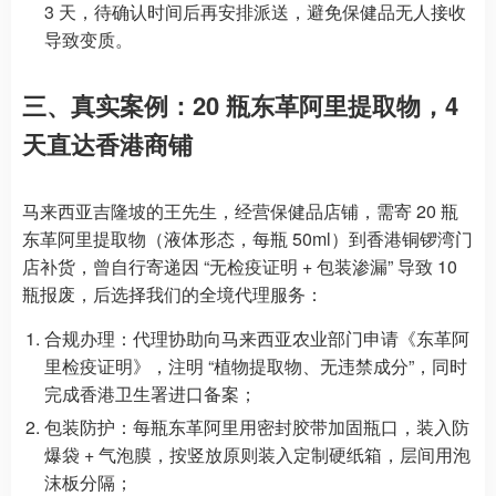
3 天，待确认时间后再安排派送，避免保健品无人接收
导致变质。
三、真实案例：20 瓶东革阿里提取物，4
天直达香港商铺
马来西亚吉隆坡的王先生，经营保健品店铺，需寄 20 瓶
东革阿里提取物（液体形态，每瓶 50ml）到香港铜锣湾门
店补货，曾自行寄递因 “无检疫证明 + 包装渗漏” 导致 10
瓶报废，后选择我们的全境代理服务：
合规办理：代理协助向马来西亚农业部门申请《东革阿
里检疫证明》，注明 “植物提取物、无违禁成分”，同时
完成香港卫生署进口备案；
包装防护：每瓶东革阿里用密封胶带加固瓶口，装入防
爆袋 + 气泡膜，按竖放原则装入定制硬纸箱，层间用泡
沫板分隔；