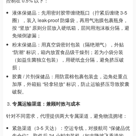
控制在 0.5% 以下：
液体保健品：先用密封胶带缠绕瓶口（拧紧后缠绕 3-5
圈），装入 leak-proof 防爆袋，再用气泡膜包裹瓶身，
按 “竖放” 原则分层放入硬纸箱，层间用泡沫板分隔，避
免倾倒渗漏；
粉末保健品：用真空袋密封包装（隔绝潮气），外贴
“防潮” 标识，箱内放置食品级干燥剂；若为小袋分装
（如益生菌独立包装），用硬纸盒分隔，避免挤压破
损；
胶囊 / 片剂保健品：用防震棉包裹包装盒，边角处重点
加厚，外箱贴 “轻拿轻放” 标识，防止运输挤压导致胶囊
破裂。
专属运输渠道：兼顾时效与成本
针对不同需求，代理提供两大专属渠道，避免物流拥堵：
紧急渠道（3-5 天达）：空运专线，对接航司 “保健品优
先仓位”，取件后 24 小时内装机（如吉隆坡飞香港的