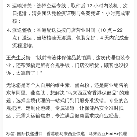
运输清关：选择空运专线，取件后 12 小时内装机，次
日抵港，清关团队凭检疫证明与备案凭证 1 小时完成审
核；
派送签收：香港配送员按门店营业时间（10 点 – 22
点）送达，当场核验无渗漏、包装完好，4 天内完成全
流程运输。
王先生反馈：“以前寄液体保健品总怕漏，这次代理包装专
业，还帮我搞定所有合规手续，门店没断货，顾客也没投
诉，太靠谱了！”
无论您是寄个人自用的维生素、蛋白粉，还是商业销售的
东革阿里、燕窝肽，想解决 “马来西亚寄香港保健品” 的难
题，选择全境代理的一站式门到门服务准没错。专业的合
规把控、定制化包装、专属渠道，让保健品安全准时抵
达，无需为运输焦虑，专注满足健康需求或商业经营。
标签:
国际快递进口
·
香港收马来西亚快递
·
马来西亚FedEx代理
·