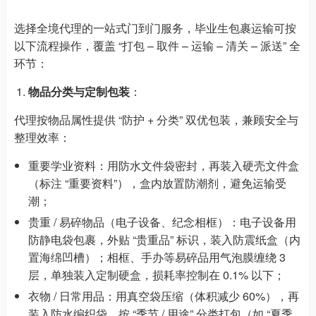
选择全境代理的一站式门到门服务，毕业生包裹运输可按
以下流程操作，覆盖 “打包 – 取件 – 运输 – 清关 – 派送” 全
环节：
物品分类与定制包装
：
代理按物品属性提供 “防护 + 分类” 双优包装，兼顾安全与
整理效率：
重要学业资料：用防水文件袋密封，再装入硬壳文件盒
（标注 “重要资料”），盒内放置防潮剂，避免运输受
潮；
贵重 / 易碎物品（电子设备、纪念相框）：电子设备用
防静电袋包裹，外贴 “贵重品” 标识，装入防震纸盒（内
置海绵凹槽）；相框、手办等易碎品用气泡膜缠绕 3
层，单独装入定制硬盒，损耗率控制在 0.1% 以下；
衣物 / 日常用品：用真空袋压缩（体积减少 60%），再
装入防水编织袋，按 “季节 / 用途” 分类打包（如 “夏季