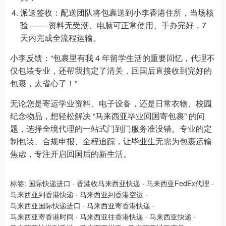
派送签收：配送团队将包裹送到小李香港住所，当场核
验 —— 资料无受潮、电脑可正常使用、手办完好，7
天内完成全流程运输。
小李反馈：“包裹里有我 4 年留学生活的重要回忆，代理不
仅包装专业，还帮我搞定了清关，回国后直接收到完好的
包裹，太省心了！”
无论您是寄运学业资料、电子设备，还是日常衣物、校园
纪念物品，想轻松解决 “马来西亚毕业回国寄包裹” 的问
题，选择全境代理的一站式门到门服务准没错。专业的定
制包装、合规申报、全程追踪，让毕业生无需为包裹运输
焦虑，专注开启回国后的新生活。
标签:
国际快递进口
·
香港收马来西亚快递
·
马来西亚FedEx代理
·
马来西亚到香港快递
·
马来西亚到香港空运
·
马来西亚国际快递进口
·
马来西亚寄香港快递
·
马来西亚寄香港时间
·
马来西亚往香港快递
·
马来西亚快递
·