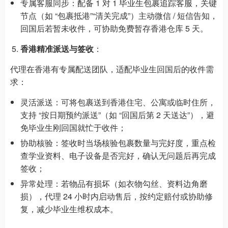
专属客服同步：配备 1 对 1 毕业生包裹追踪客服，关键
节点（如 “包裹抵港”“清关完成”）主动微信 / 短信告知，
回国后若暂未收件，可协助免费暂存香港仓库 5 天。
香港精准派送与签收
：
代理在香港有专属配送团队，适配毕业生回国后的收件需
求：
灵活派送：可将包裹送到香港住宅、公寓或临时住所，
支持 “按日期预约派送”（如 “回国后第 2 天送达”），避
免毕业生刚回国就忙于收件；
协助核验：签收时当场核验包裹数量与完好度，重点检
查学业资料、电子设备是否完好，确认无问题后再完成
签收；
异常处理：若物品有损坏（如衣物勾丝、资料边角磨
损），代理 24 小时内启动售后，按约定赔付或协助修
复，减少毕业生维权成本。