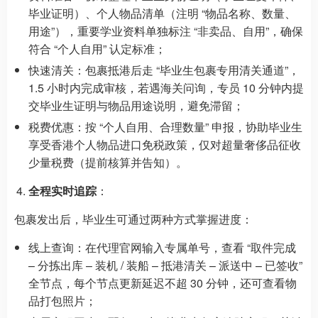
毕业证明）、个人物品清单（注明 “物品名称、数量、
用途”），重要学业资料单独标注 “非卖品、自用”，确保
符合 “个人自用” 认定标准；
快速清关：包裹抵港后走 “毕业生包裹专用清关通道”，
1.5 小时内完成审核，若遇海关问询，专员 10 分钟内提
交毕业生证明与物品用途说明，避免滞留；
税费优惠：按 “个人自用、合理数量” 申报，协助毕业生
享受香港个人物品进口免税政策，仅对超量奢侈品征收
少量税费（提前核算并告知）。
全程实时追踪
：
包裹发出后，毕业生可通过两种方式掌握进度：
线上查询：在代理官网输入专属单号，查看 “取件完成
– 分拣出库 – 装机 / 装船 – 抵港清关 – 派送中 – 已签收”
全节点，每个节点更新延迟不超 30 分钟，还可查看物
品打包照片；