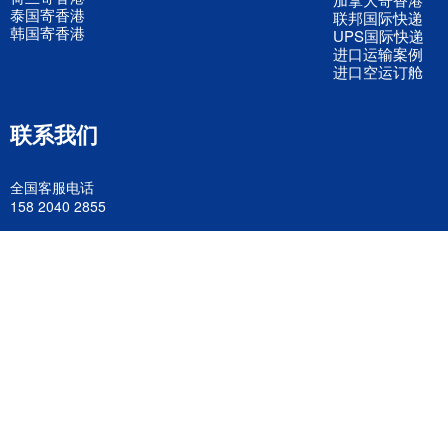
泰国寄香港
联邦国际快递
韩国寄香港
UPS国际快递
进口运输案例
进口空运订舱
联系我们
全国客服电话
158 2040 2855
官方客服微信
wanyq5868
QQ在线联系
870691543
公司地址
广东深圳市宝安区福永镇福中路福中工业园深和商务大厦5楼