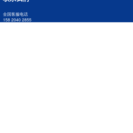
全国客服电话
158 2040 2855
官方客服微信
wanyq5868
QQ在线联系
870691543
公司地址
广东深圳市宝安区福永镇福中路福中工业园深和商务大厦5楼