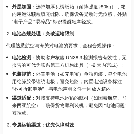
外层加固
：选择加厚瓦楞纸箱（耐摔强度≥80kg），箱
内用泡沫颗粒填充缝隙，确保设备晃动时无位移，外贴
“电子产品”“易碎品” 标识提醒轻拿轻放。
电池合规处理：突破运输限制
代理熟悉航空与海关对电池的要求，全程合规操作：
电池检测
：协助客户核验 UN38.3 检测报告有效性，无
报告的可代为联系第三方机构出具（1-2 天内完成）；
包装规范
：外置电池（如充电宝）单独包装，每个电池
用绝缘胶带缠绕电极，避免短路；内置电池设备标注
“不可拆卸电池”，与电池声明文件一同放入箱内；
渠道适配
：对接支持电池运输的航司（如国泰航空、马
来西亚航空），确保货物顺利装机，避免因 “电池问题”
被拒载。
专属运输渠道：优先保障时效