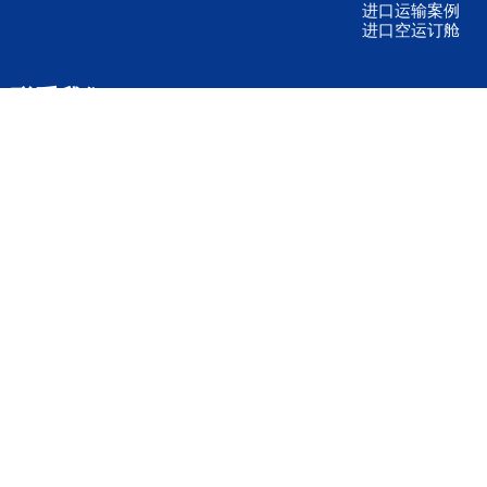
进口运输案例
进口空运订舱
联系我们
全国客服电话
158 2040 2855
官方客服微信
wanyq5868
QQ在线联系
870691543
公司地址
广东深圳市宝安区福永镇福中路福中工业园深和商务大厦5楼