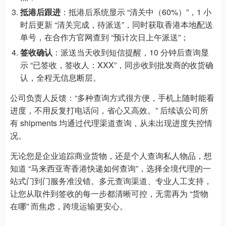
抵港后跟进
：抵港后系统显示 “清关中（60%）”，1 小
时后更新 “清关完成，待派送”，同时获取香港本地配送
单号，在合作方官网查到 “预计次日上午派送”；
签收确认
：派送当天收到短信提醒，10 分钟后查询显
示 “已签收，签收人：XXX”，同步收到批发商的收货确
认，全程无信息断层。
公司负责人反馈：“多种查询方式很方便，手机上随时能看
进度，不用反复打电话问，省心又高效。” 后续该公司所
有 shipments 均通过代理渠道查询，从未出现进度失控情
况。
无论您是企业追踪商业货物，还是个人查询私人物品，想
知道 “马来西亚寄香港快递如何查询”，选择全境代理的一
站式门到门服务准没错。多元查询渠道、专业人工支持，
让您从取件到签收的每一步都清晰可控，无需再为 “货物
在哪” 而焦虑，跨境运输更安心。