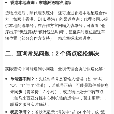
香港本地查询：末端派送精准追踪
货物抵港后，除代理系统外，还可通过香港本地配送合作
方（如顺丰香港、DHL 香港）的渠道查询：代理会同步提
供本地配送单号，在合作方官网输入该单号，可查看 “仓
库出库”“派送路线”“预计送达时间”，甚至实时定位配送车
辆位置（部分合作方支持），精准掌握末端进度。
二、查询常见问题：2 个痛点轻松解决
实际查询中可能遇到小问题，全境代理会协助快速化解：
单号查不到？
：先核对单号是否输入错误（如 “0” 与
“O”、“1” 与 “I” 混淆），若单号正确，可能是取件后信息
未同步（需等待 1-2 小时），或货物正处于中转节点
（如马来西亚分拣中心到机场的运输中，暂未更新），
联系客服可实时确认；
状态停滞？
：若状态显示 “清关中” 超 24 小时，或 “派