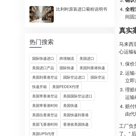
全程
比利时原装进口菊粉说明书
间固
真实
热门搜索
马来西亚
心运输
国际快递进口
跨境物流
美国进口
保价
美国进口产品
国际快递
美国到香港快递
运输
美国到香港空运
国际空运进口
国际空运
立即
快递开箱
美国FEDEX代理
理赔
美国寄香港空运
美国国际空运进口
运输
美国寄香港时间
美国快递
赔付
由代
美国往香港空运
美国快递到香港
美国飞香港时间
香港收美国快递
工厂负
了。”
美国UPS代理