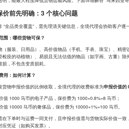
透明，能最大程度降低货物运输风险。下面详细解答 “马来西亚
保价前先明确：3 个核心问题
非 “全品类全覆盖”，需先理清关键信息，全境代理会协助客户逐
范围：哪些货物可保？
物（服装、日用品）、高价值物品（手机、手表、珠宝）、精密
经检疫的动植物）、易损且无法估值的物品（如字画、古董）除
破损，不包含变质损耗。
费用：如何计算？
按货物申报价值的比例收取，全境代理的收费标准为
申报价值的 0
值 1000 马币的电子产品，保价费为 1000×0.8%=8 马币；
值 10000 马币的奢侈品，保价费为 10000×1%=100 马币。
需在下单时与运费一同支付，且申报价值需与货物实际价值一致
对应凭证（如购买发票）。