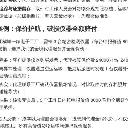
追踪与证据留存
：取件时工作人员会对货物外观拍照存档，运输
定证据（如破损照片、海关查验记录），为理赔做准备。
案例：保价护航，破损仪器全额赔付
槟城一家电子工厂，需寄 3 台精密检测仪器（每台申报价值 800
破损，选择我们的全境代理服务并全额保价：
筹备：客户提供仪器购买发票，代理核算保价费 24000×1%=24
与异常处理：仪器通过空运运输，抵港后派送时发现 1 台仪器
启动理赔流程；
核实：代理联系工厂确认仪器损坏情况，对比取件时的存档照片
碰撞导致）；
结果：核实无误后，3 个工作日内按申报价值 8000 马币全
理承担。
责人反馈：“原本以为理赔会很麻烦，没想到代理全程代办，不
 后续该工厂所有高价值货物运输均选择保价服务。