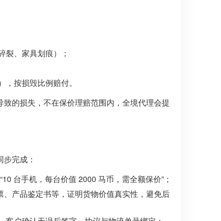
碎裂、家具划痕）；
），按损毁比例赔付。
导致的损失，不在保价理赔范围内，全境代理会提
同步完成：
0 台手机，每台价值 2000 马币，需全额保价”；
买发票、产品鉴定书等，证明货物价值真实性，避免后
，客户确认无误后签字，协议与物流单号绑定；