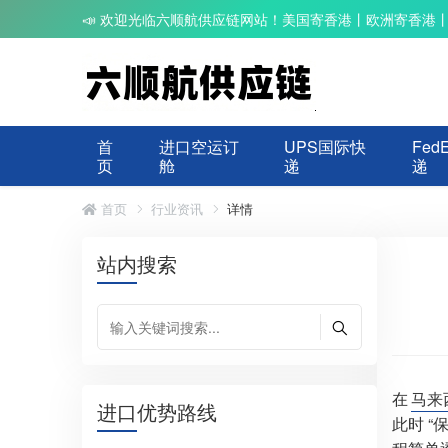
📣 欢迎光临六顺航供应链网站！美国寄香港丨欧洲寄香港
首
进口空运订
UPS国际快
Fed
页
舱
递
递
首页
行业资讯
详情
站内搜索
在
马来
进口优势路线
此时 