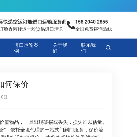
国际快递空运订舱进口运输服务商
158 2040 2855
空运订舱香港转运一般贸易进口清关
全国免费咨询热线
专
进口运输案
关于我
联系我
例
们
们
如何保价
16日
价值物品，一旦出现破损或丢失，损失难以估量。
何理赔”。依托全境代理的一站式门到门服务，保价流