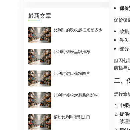
保价
最新文章
保价覆盖
比利时的税收起征点是多少
破损
丢失
部分
比利时菊粉品牌推荐
但因包
前指导
比利时进口菊粉图片
二、
选择全
比利时菊粉对脂肪的影响
申报
提供
菊粉比利时智利进口
续理
确认