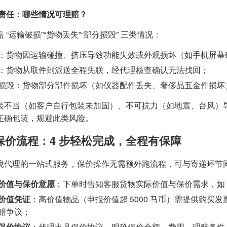
责任：哪些情况可理赔？
 “运输破损”“货物丢失”“部分损毁” 三类情况：
：货物因运输碰撞、挤压导致功能失效或外观损坏（如手机屏幕
：货物从取件到派送全程失联，经代理核查确认无法找回；
损毁：货物部分部件损坏（如仪器配件丢失、奢侈品五金件损坏
装不当（如客户自行包装未加固）、不可抗力（如地震、台风）
正确包装，规避此类风险。
保价流程：4 步轻松完成，全程有保障
境代理的一站式服务，保价操作无需额外跑流程，可与寄递环节
价值与保价意愿
：下单时告知客服货物实际价值与保价需求，如 “1
价值凭证
：高价值物品（申报价值超 5000 马币）需提供购
赔争议；
保价协议
：代理出具保价协议，明确保价金额、费用、理赔条件