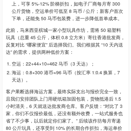
上，可享 5%-12% 阶梯折扣，如电子厂商每月寄 300
公斤货物，空运单价可低至 8 马币 / 公斤；新客户首次
下单，还能免 50 马币包装费，进一步降低首单成本。
此前，马来西亚槟城一家小型玩具作坊，需将 50 箱塑料
玩具（总重 45 公斤，体积 0.8 立方米）寄往香港批发商，
反复对比 “哪家便宜” 后选择我们。我们根据其 “10 天内送
达” 的需求，提供两种低价方案：
空运：22+44×10=462 马币（3 天达）；
海运：0.8×300 港币≈96 马币（按汇率 1:0.4 换算，7
天达）。
客户果断选择海运方案，最终实际支出与报价完全一致，
且我们安排团队上门用硬纸箱加固包装，货物抵港后 1.5
小时清关，6 天就送达批发商仓库。客户反馈：“对比了 3
家，你们不仅报价最低，还没有额外收费，一站式服务也
省了不少事，以后就定你们家了。” 后续该作坊每月寄递
80 公斤玩具，还享受到 10% 的长期合作折扣，海运单价