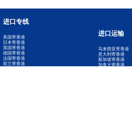
进口专线
进口运输
美国寄香港
日本寄香港
英国寄香港
马来西亚寄香港
德国寄香港
意大利寄香港
法国寄香港
新加坡寄香港
荷兰寄香港
加拿大寄香港
泰国寄香港
联邦国际快递
韩国寄香港
UPS国际快递
进口运输案例
进口空运订舱
联系我们
全国客服电话
158 2040 2855