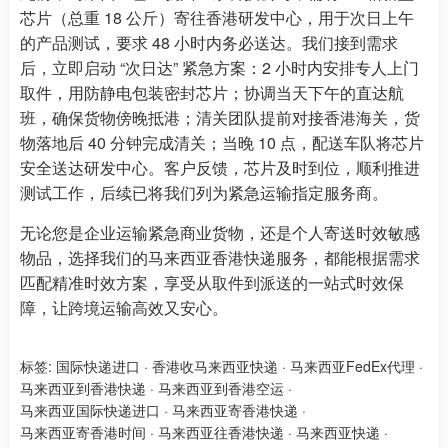
芯片（总重 18 公斤）寄往香港研发中心，用于次日上午
的产品测试，要求 48 小时内务必送达。我们接到需求
后，立即启动 “次日达” 紧急方案：2 小时内安排专人上门
取件，用防静电包装密封芯片；协调当天下午的直达航
班，确保货物傍晚抵港；清关团队提前对接香港海关，货
物落地后 40 分钟完成清关；当晚 10 点，配送车队将芯片
安全送达研发中心。客户反馈，芯片及时到位，顺利推进
测试工作，后续已将我们列为紧急运输指定服务商。
无论您是企业运输紧急商业货物，还是个人寄送时效敏感
物品，选择我们的马来西亚香港快递服务，都能根据需求
匹配精准时效方案，享受从取件到派送的一站式时效保
障，让跨境运输高效又安心。
标签:
国际快递进口
·
香港收马来西亚快递
·
马来西亚FedEx代理
·
马来西亚到香港快递
·
马来西亚到香港空运
·
马来西亚国际快递进口
·
马来西亚寄香港快递
·
马来西亚寄香港时间
·
马来西亚往香港快递
·
马来西亚快递
·