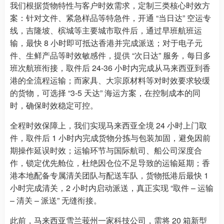
我们根据货物特性与客户时效需求，定制三类核心时效方
案：针对文件、紧急样品等特急件，开通 “当日达” 空运专
线，吉隆坡、槟城等主要城市取件后，通过早班航班运
输，最快 8 小时即可抵达香港并完成派送；对于电子元
件、生鲜产品等时效敏感件，提供 “次日达” 服务，每日多
班次航班衔接，取件后 24-36 小时内完成从马来西亚到香
港的全流程运输；而家具、大宗原材料等对时效要求较缓
的货物，可选择 “3-5 天达” 海运方案，在控制成本的同
时，确保时效稳定可控。
全程时效保障上，我们实现马来西亚全境 24 小时上门取
件，取件后 1 小时内完成货物分拣与包装加固，避免因前
期操作延误时效；运输环节与国际航司、船公司深度合
作，锁定优先舱位，杜绝因仓位不足导致的运输延期；香
港本地配备专属清关团队与配送车队，货物抵港后最快 1
小时完成清关，2 小时内启动派送，真正实现 “取件 – 运输
– 清关 – 派送” 无缝衔接。
此前，马来西亚雪兰莪州一家科技公司，需将 20 箱新型