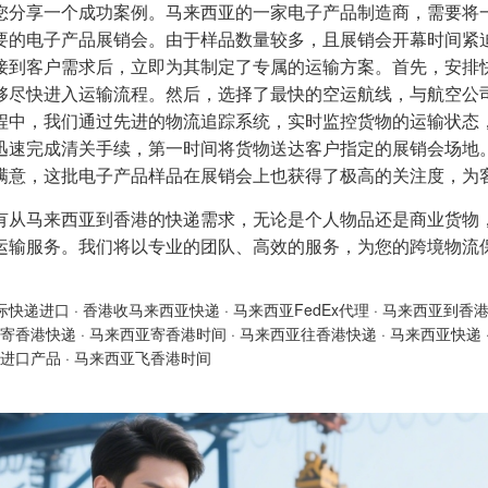
您分享一个成功案例。马来西亚的一家电子产品制造商，需要将
要的电子产品展销会。由于样品数量较多，且展销会开幕时间紧
接到客户需求后，立即为其制定了专属的运输方案。首先，安排
够尽快进入运输流程。然后，选择了最快的空运航线，与航空公
程中，我们通过先进的物流追踪系统，实时监控货物的运输状态
迅速完成清关手续，第一时间将货物送达客户指定的展销会场地。
满意，这批电子产品样品在展销会上也获得了极高的关注度，为
有从马来西亚到香港的快递需求，无论是个人物品还是商业货物
运输服务。我们将以专业的团队、高效的服务，为您的跨境物流
际快递进口
·
香港收马来西亚快递
·
马来西亚FedEx代理
·
马来西亚到香
寄香港快递
·
马来西亚寄香港时间
·
马来西亚往香港快递
·
马来西亚快递
进口产品
·
马来西亚飞香港时间