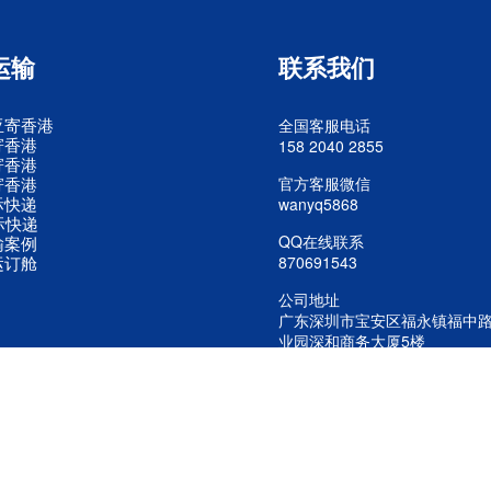
运输
联系我们
亚寄香港
全国客服电话
寄香港
158 2040 2855
寄香港
寄香港
官方客服微信
际快递
wanyq5868
际快递
QQ在线联系
输案例
运订舱
870691543
公司地址
广东深圳市宝安区福永镇福中
业园深和商务大厦5楼
公司 版权所有 美国进口专线 欧洲空运 东南亚快递进口
粤ICP备20242436