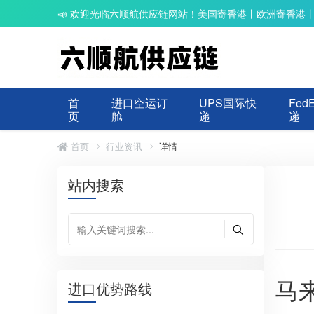
📣 欢迎光临六顺航供应链网站！美国寄香港丨欧洲寄香港
首
进口空运订
UPS国际快
Fed
页
舱
递
递
首页
行业资讯
详情
站内搜索
马
进口优势路线