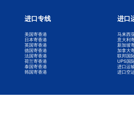
进口专线
进口
美国寄香港
马来西
日本寄香港
意大利
英国寄香港
新加坡
德国寄香港
加拿大
法国寄香港
联邦国
荷兰寄香港
UPS国
泰国寄香港
进口运
韩国寄香港
进口空
© 2009-2025 深圳市六顺航供应链有限