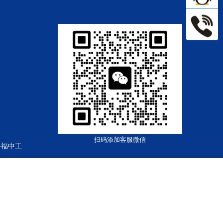
扫码添加客服微信
路福中工
18号-1
粤公网安备44030002003361号