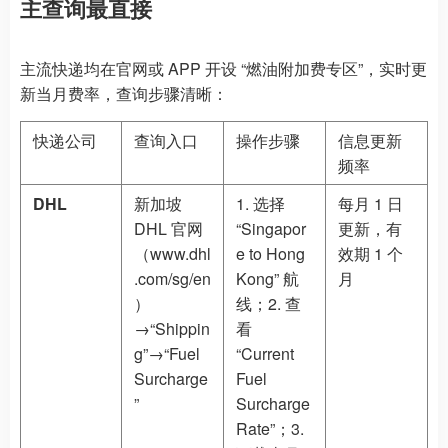
主查询最直接
主流快递均在官网或 APP 开设 “燃油附加费专区”，实时更
新当月费率，查询步骤清晰：
快递公司
查询入口
操作步骤
信息更新
频率
DHL
新加坡
1. 选择
每月 1 日
DHL 官网
“Singapor
更新，有
（
www.dhl
e to Hong
效期 1 个
.com/sg
/en
Kong” 航
月
）
线；2. 查
→“Shippin
看
g”→“Fuel
“Current
Surcharge
Fuel
”
Surcharge
Rate”；3.