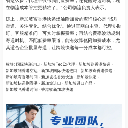
省这么多，代理不仅帮我们查费率，还提醒寄递时机，现
在物流成本管控更精准了。” 公司物流负责人表示。
综上，新加坡寄香港快递燃油附加费的查询核心是 “找对
渠道、关注变化、结合优化”。通过官网自主查、代理协助
盯、客服精准问，可实时掌握费率；再结合费率波动规划
寄递时机、匹配低费率渠道，能有效降低附加费成本，尤
其适合企业批量寄递，让跨境快递每一分成本都可控。
标签:
国际快递进口
·
新加坡FedEx代理
·
新加坡到香港快递
·
新加坡到香港空运
·
新加坡国际快递进口
·
新加坡寄香港快递
·
新加坡寄香港时间
·
新加坡往香港快递
·
新加坡快递
·
新加坡快递到香港
·
新加坡进口
·
新加坡进口产品
·
新加坡飞香港时间
·
香港收新加坡快递