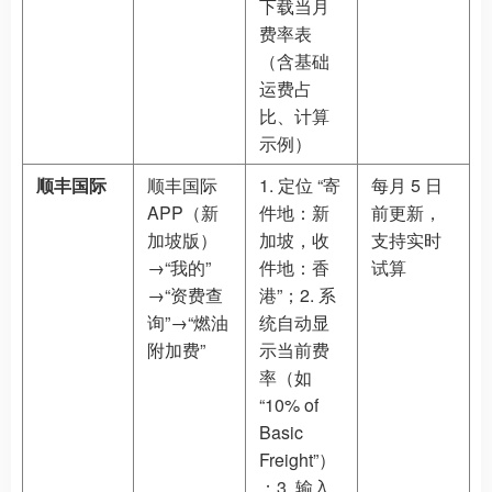
下载当月
费率表
（含基础
运费占
比、计算
示例）
顺丰国际
顺丰国际
1. 定位 “寄
每月 5 日
APP（新
件地：新
前更新，
加坡版）
加坡，收
支持实时
→“我的”
件地：香
试算
→“资费查
港”；2. 系
询”→“燃油
统自动显
附加费”
示当前费
率（如
“10% of
Basic
Freight”）
；3. 输入