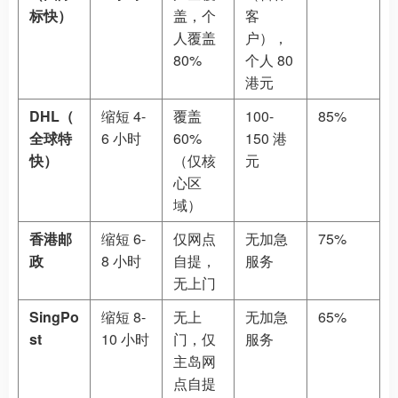
标快）
盖，个
客
人覆盖
户），
80%
个人 80
港元
DHL（
缩短 4-
覆盖
100-
85%
全球特
6 小时
60%
150 港
快）
（仅核
元
心区
域）
香港邮
缩短 6-
仅网点
无加急
75%
政
8 小时
自提，
服务
无上门
SingPo
缩短 8-
无上
无加急
65%
st
10 小时
门，仅
服务
主岛网
点自提