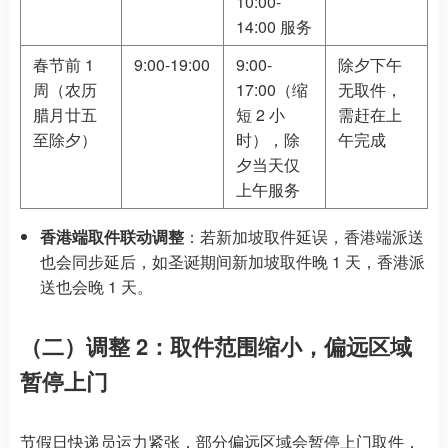
10:00-
14:00 服务
春节前 1
9:00-19:00
9:00-
除夕下午
周（农历
17:00（缩
无取件，
腊月廿五
短 2 小
需赶在上
至除夕）
时），除
午完成
夕当天仅
上午服务
香港端取件联动调整
：若新加坡取件延误，香港端派送
也会同步延后，如圣诞期间新加坡取件晚 1 天，香港派
送也会晚 1 天。
（二）调整 2：取件范围缩小，偏远区域
暂停上门
节假日快递员运力紧张，部分偏远区域会暂停上门取件，