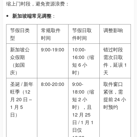
缩上门时段，避免资源浪费：
新加坡端常见调整
：
节假日类
常规取件
节假日取
调整影响
型
时间
件时间
新加坡公
9:00-19:00
10:00-
错过时段
众假期
16:00（缩
需次日取
（如国
短 6 小
件，延误 1
庆）
时）
天
圣诞 / 新年
8:00-20:00
9:00-
取件窗口
旺季（12
18:00（缩
紧张，需
月 20 日 –
短 2 小
提前 24 小
1 月 5
时），且
时预约
日）
12 月 25
日 / 1 月 1
日仅