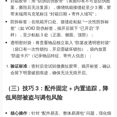
封箱胶带：用 “防拆防伪胶带”（表面印有不可逆防伪图
案，撕毁后无法复原），缠绕纸箱接缝处至少 3 圈，胶
带末端用马克笔标注 “封箱日期 + 寄件人缩写”；
防拆标签：在纸箱开口处、接缝处粘贴 “一次性防拆标
签”（如 VOID 防伪标签，揭开后留下 “已开启” 字
样），至少粘贴 3 处（正面、侧面、顶部）；
透明密封袋：将贵重物品独立装入 “防篡改透明密封袋”
（袋口有一次性锁扣，开启需破坏锁扣），袋内放置
“防盗卡片”（记录物品特征、寄件人信息）；
验证标准
：密封后尝试轻微撕扯胶带、揭开标签，确认
会留下明显破损痕迹，确保无法无痕开启。
（三）技巧 3：配件固定 + 内置追踪，降
低局部被盗与调包风险
核心操作
：针对 “配件易丢、整体易调包” 问题，强化细