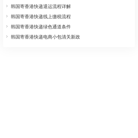
国际快递燃油附加费解析
不同物品类别国际快递费用差异
韩国寄香港快递关税申诉成功案例
韩国寄香港快递常见扣关原因
韩国寄香港快递如何自报自缴？
韩国寄香港快递海关编码错误后果
韩国寄香港快递退运流程详解
韩国寄香港快递线上缴税流程
韩国寄香港快递绿色通道条件
韩国寄香港快递电商小包清关新政