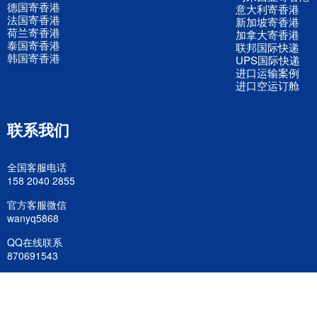
德国寄香港
意大利寄香港
法国寄香港
新加坡寄香港
荷兰寄香港
加拿大寄香港
泰国寄香港
联邦国际快递
韩国寄香港
UPS国际快递
进口运输案例
进口空运订舱
联系我们
全国客服电话
158 2040 2855
官方客服微信
wanyq5868
QQ在线联系
870691543
公司地址
广东深圳市宝安区福永镇福中路福中工业园深和商务大厦5楼