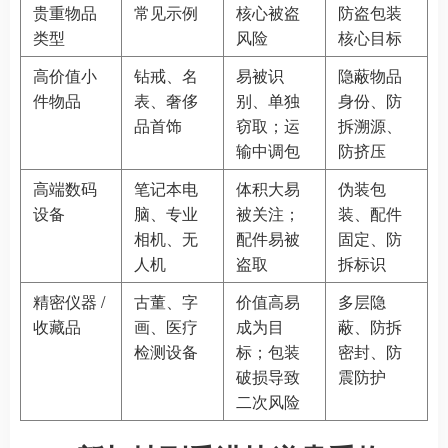
贵重物品
常见示例
核心被盗
防盗包装
类型
风险
核心目标
高价值小
钻戒、名
易被识
隐蔽物品
件物品
表、奢侈
别、单独
身份、防
品首饰
窃取；运
拆溯源、
输中调包
防挤压
高端数码
笔记本电
体积大易
伪装包
设备
脑、专业
被关注；
装、配件
相机、无
配件易被
固定、防
人机
盗取
拆标识
精密仪器 /
古董、字
价值高易
多层隐
收藏品
画、医疗
成为目
蔽、防拆
检测设备
标；包装
密封、防
破损导致
震防护
二次风险