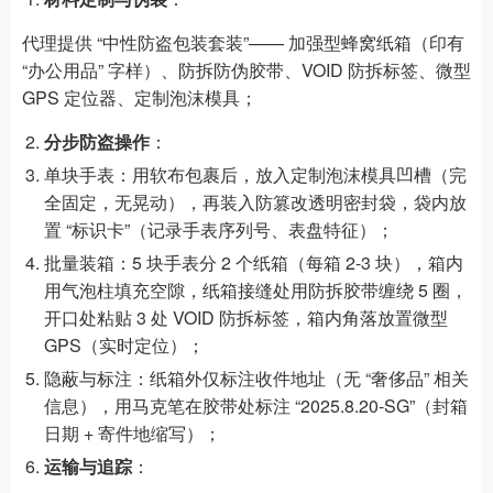
代理提供 “中性防盗包装套装”—— 加强型蜂窝纸箱（印有
“办公用品” 字样）、防拆防伪胶带、VOID 防拆标签、微型
GPS 定位器、定制泡沫模具；
分步防盗操作
：
单块手表：用软布包裹后，放入定制泡沫模具凹槽（完
全固定，无晃动），再装入防篡改透明密封袋，袋内放
置 “标识卡”（记录手表序列号、表盘特征）；
批量装箱：5 块手表分 2 个纸箱（每箱 2-3 块），箱内
用气泡柱填充空隙，纸箱接缝处用防拆胶带缠绕 5 圈，
开口处粘贴 3 处 VOID 防拆标签，箱内角落放置微型
GPS（实时定位）；
隐蔽与标注：纸箱外仅标注收件地址（无 “奢侈品” 相关
信息），用马克笔在胶带处标注 “2025.8.20-SG”（封箱
日期 + 寄件地缩写）；
运输与追踪
：