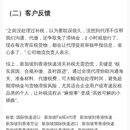
（二）客户反馈
“之前没处理过补税，以为要耽误很久，没想到代理不仅帮
我们沟通、代缴，还争取免了滞纳金，2 小时就放行了。
现在每次寄应税货物，都会让代理提前审核申报信息，省
心多了。” 公司物流负责人表示。
综上，新加坡到香港快递清关补税无需恐慌，关键是 “核
实原因、合规补缴、及时跟进”。通过全境代理协助沟通海
关、准备材料、代缴税费，可大幅缩短处理时间，避免超
期滞纳金与货物滞留风险，尤其适合企业用户或寄递应税
品类的个人，让补税流程从 “麻烦事” 变成 “高效可解的小
插曲”。
标签:
国际快递进口
·
新加坡FedEx代理
·
新加坡到香港快递
·
新加坡到香港空运
·
新加坡国际快递进口
·
新加坡寄香港快递
·
新加坡寄香港时间
·
新加坡往香港快递
·
新加坡快递
·