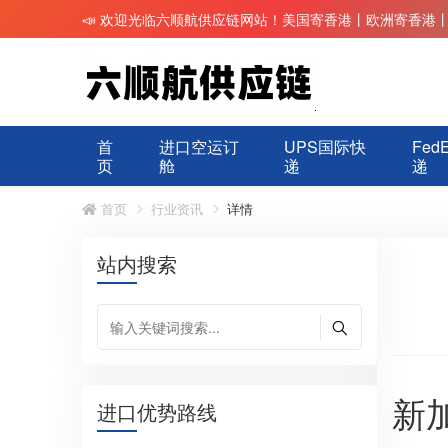
📣 欢迎光临六顺航供应链网站！美国寄香港丨欧洲寄香港
首
进口空运订
UPS国际快
Fed
页
舱
递
递
首页
行业资讯
详情
站内搜索
新
进口优势路线