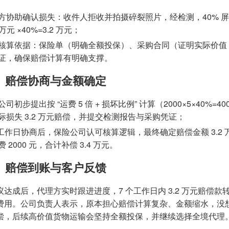
方协助确认损失：收件人拒收并拍摄碎裂照片，经检测，40% 屏
 万元 ×40%=3.2 万元；
核算依据：保险单（明确全额投保）、采购合同（证明实际价值 8
证，确保赔偿计算有明确支撑。
）赔偿协商与金额确定
公司初步提出按 “运费 5 倍 + 损坏比例” 计算（2000×5×40
际损失 3.2 万元赔偿，并提交检测报告与采购凭证；
个工作日协商后，保险公司认可核算逻辑，最终确定赔偿金额 3.
 2000 元，合计补偿 3.4 万元。
）赔偿到账与客户反馈
议达成后，代理方实时跟进进度，7 个工作日内 3.2 万元赔偿款
费用。公司负责人表示，原本担心赔偿计算复杂、金额缩水，没
偿，后续高价值货物运输会坚持全额投保，并继续选择全境代理