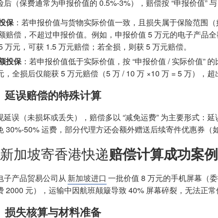
后（保费通常为申报价值的 0.5%-3%），赔偿按 “申报价值” 与
投保
：若申报价值与货物实际价值一致，且损失属于保险范围（
额赔偿，不超过申报价值。例如，申报价值 5 万元的电子产品全
1.5 万元，可获 1.5 万元赔偿；若全损，则获 5 万元赔偿。
额投保
：若申报价值低于实际价值，按 “申报价值 / 实际价值” 
万元，全损后仅能获 5 万元赔偿（5 万 / 10 万 ×10 万 = 5
）延误赔偿的特殊计算
延误（未损坏或丢失），赔偿多以 “减免运费” 为主要形式：延误 1-
 30%-50% 运费，部分代理方还会额外赠送后续寄件优惠券（如 5
新加坡寄香港快递
赔偿计算成功案例
电子产品贸易公司从
新加坡进口
一批价值 8 万元的手机屏幕（委
费 2000 元），运输中因航班颠簸导致 40% 屏幕碎裂，无法
）损失核算与材料准备