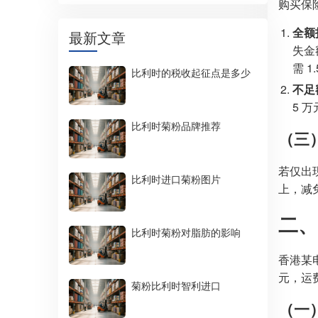
购买保险
全额
最新文章
失金
需 
比利时的税收起征点是多少
不足
5 
比利时菊粉品牌推荐
（三
若仅出现
比利时进口菊粉图片
上，减免
二、
比利时菊粉对脂肪的影响
香港某
元，运
菊粉比利时智利进口
（一