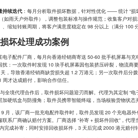
量持续迭代
：每月分析取件损坏数据，针对性优化 —— 统计 “
”（如雨天户外取件），调整包装标准与操作规范；收集客户对
、缩短转账周期，将客户满意度稳定在 98 分以上（满分 100 
损坏处理成功案例
某电子配件厂商，每月向香港经销商寄送 50-60 批手机屏幕
困扰：一次取件时发现 10 块手机屏幕因包装挤压碎裂，物流商要
10 天，导致香港经销商缺货损失超 1.2 万港元；另一次取件
 1 周才达成赔付，影响合作信任。
4 年与全境代理合作后，取件损坏问题迎刃而解。代理为其定制 “
层加硬纸盒与防撞角；取件员携带智能终端，当场核验货物状态
 年 9 月，该厂商一批充电配件取件时，取件员发现 20 个充电
服联系厂商确认赔付方案。厂商选择 “补寄 + 损坏件回收”，
时内完成补寄；同时安排回收损坏件，3 天后完成 2000 港元赔付