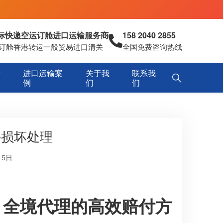
国际快递空运订舱进口运输服务商
158 2040 2855
空运订舱香港转运一般贸易进口清关
全国免费咨询热线
专
进口运输案
关于我
联系我
例
们
们
件损坏处理
15日
：全境代理的高效赔付方