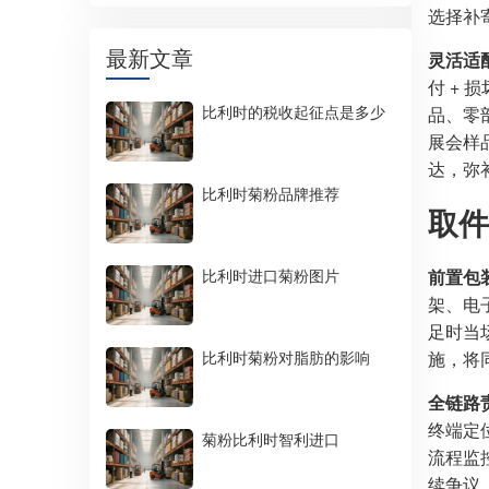
选择补
最新文章
灵活适
付 +
比利时的税收起征点是多少
品、零
展会样品
达，弥
比利时菊粉品牌推荐
取件
比利时进口菊粉图片
前置包
架、电
足时当
比利时菊粉对脂肪的影响
施，将
全链路
终端定
菊粉比利时智利进口
流程监
续争议