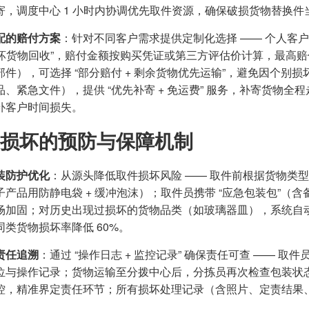
寄，调度中心 1 小时内协调优先取件资源，确保破损货物替换
配的赔付方案
：针对不同客户需求提供定制化选择 —— 个人客
 损坏货物回收”，赔付金额按购买凭证或第三方评估价计算，最高赔
部件），可选择 “部分赔付 + 剩余货物优先运输”，避免因个
、紧急文件），提供 “优先补寄 + 免运费” 服务，补寄货物全程走 
补客户时间损失。
损坏的预防与保障机制
装防护优化
：从源头降低取件损坏风险 —— 取件前根据货物类型提
子产品用防静电袋 + 缓冲泡沫）；取件员携带 “应急包装包”
场加固；对历史出现过损坏的货物品类（如玻璃器皿），系统自动
同类货物损坏率降低 60%。
责任追溯
：通过 “操作日志 + 监控记录” 确保责任可查 ——
位与操作记录；货物运输至分拨中心后，分拣员再次检查包装状
控，精准界定责任环节；所有损坏处理记录（含照片、定责结果、
。