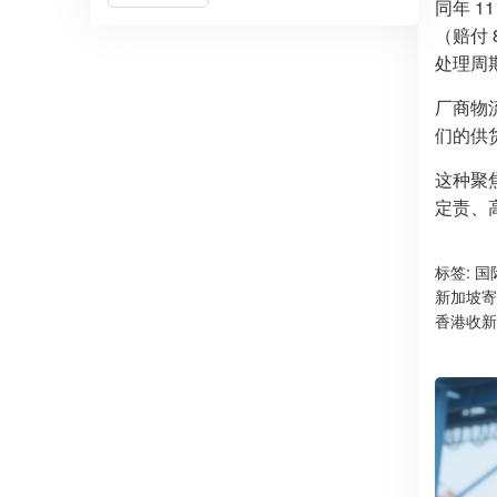
同年 
（赔付 
处理周期
厂商物
们的供
这种聚
定责、
标签:
国
新加坡寄
香港收新