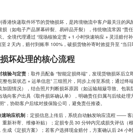
到香港快递取件环节的货物损坏，是跨境物流中客户最关注的风
破损（如电子产品屏幕碎裂、易碎品开裂），传统物流常因 “责任
。全境代理通过 “现场核验定责 + 1 小时快速响应 + 灵活赔
缩至 2 天内，赔付到账率 100%，破损货物补寄时效提升至 “
损坏处理的核心流程
时核验与定责
：取件员配备 “智能定损终端”，发现货物损坏后立即
+ 完整包装状态 + 运单信息” 三组照片，同步上传至系统；通
装加固情况），结合照片判断损坏原因（如运输颠簸导致、包装
当场向客户出具《取件损坏确认单》，明确责任归属与后续处理
证明”，协助客户后续对接保险公司，避免责任推诿。
时快速响应机制
：定损信息上传后，系统自动触发响应流程 —— 客服
、重新补寄、维修补贴）；定损专员 30 分钟内完成损失评估（根
，生成《定损方案》；若客户选择现金赔付，方案确认后 24 