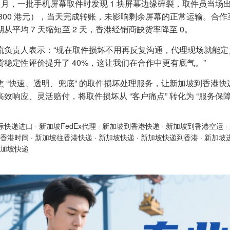
11 月，一批手机屏幕取件时发现 1 块屏幕边缘碎裂，取件员当场
800 港元），当天完成转账，未影响剩余屏幕的正常运输。合作至今
从平均 7 天缩短至 2 天，香港经销商缺货率降至 0。
流负责人表示：“现在取件损坏不用再反复沟通，代理现场就能
货稳定性评价提升了 40%，这让我们在合作中更有底气。”
焦 “快速、透明、兜底” 的取件损坏处理服务，让新加坡到香港快
高效响应、灵活赔付，将取件损坏从 “客户痛点” 转化为 “服务
际快递进口
·
新加坡FedEx代理
·
新加坡到香港快递
·
新加坡到香港空运
·
香港时间
·
新加坡往香港快递
·
新加坡快递
·
新加坡快递到香港
·
新加坡
加坡快递