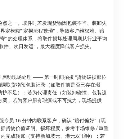
险点之一。取件时若发现货物因包装不当、装卸失
界定模糊”“定损流程繁琐”，导致客户维权难、赔
付补寄” 的处理体系，将取件损坏处理周期从行业平均
当日取件、次日发运”，最大程度降低客户损失。
启动现场处理 —— 第一时间拍摄 “货物破损部位
过终端调取货物预包装记录（如取件前是否已存在瑕
防护不足）；若为代理责任（如装卸碰撞、包装遗
方案；若为客户原有瑕疵或不可抗力，现场提供
专员 15 分钟内联系客户，确认 “赔付偏好”（现
据货物价值证明、损坏程度，参考市场维修 / 重置
小时内完成转账（支持新加坡元、港元双币种）；若