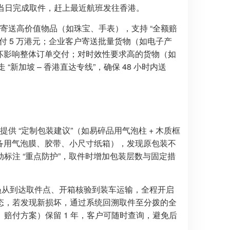
件当日完成取件，赶上最近航班发往香港。
户寄送高价值物品（如珠宝、手表），支持 “全额赔
付 5 万港元；企业客户寄送批量货物（如电子产
别损坏影响整体订单交付；对时效性要求高的货物（如
“新加坡 – 香港直达专线”，确保 48 小时内送
供 “定制包装建议”（如易碎品用气泡柱 + 木质框
（含备用气泡膜、胶带、小尺寸纸箱），发现原包装不
标注 “重点防护”，取件时增加包装层数与固定措
 取件员从到达取件点、开箱核验到装车运输，全程开启
态，若发现新损坏，通过系统回溯取件至分拨的全
赔付方案）保留 1 年，客户可随时查询，避免后