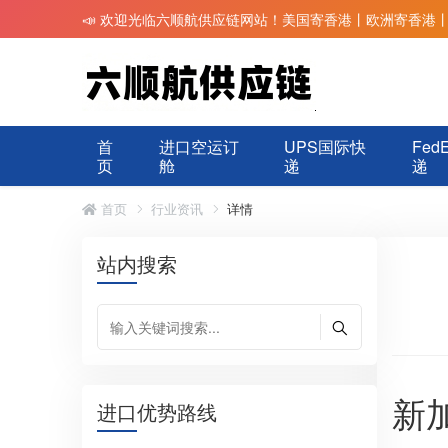
📣 欢迎光临六顺航供应链网站！美国寄香港丨欧洲寄香港
首
进口空运订
UPS国际快
Fed
页
舱
递
递
首页
行业资讯
详情
站内搜索
新
进口优势路线