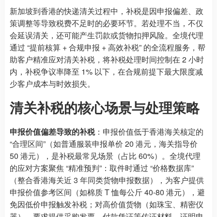
新加坡到香港的快递清关过程中，补税是因申报偏差、政
策调整等导致税费不足时的必要环节。若处理不当，不仅
会延误清关，还可能产生罚款或货物扣押风险。全境代理
通过 “提前核算 + 合规申报 + 高效补税” 的全流程服务，帮
助客户精准应对清关补税，将补税处理时间控制在 2 小时
内，补税争议率降至 1% 以下，在合规前提下最大限度减
少客户成本与时效损失。
清关补税的核心场景与处理策略
申报价值偏差导致的补税
：申报价值低于香港海关核定的
“合理区间”（如普通服装申报单价 20 港元，海关指导价
50 港元），是补税最常见场景（占比 60%）。全境代理
的应对方案聚焦 “精准预判”：取件时通过 “价格数据库”
（整合香港海关近 3 年同类货物申报数据），为客户提供
申报价值参考区间（如棉质 T 恤每公斤 40-80 港元），避
免因低价申报触发补税；对高价值货物（如珠宝、精密仪
器），要求提供采购发票、付款凭证等佐证材料，证明申