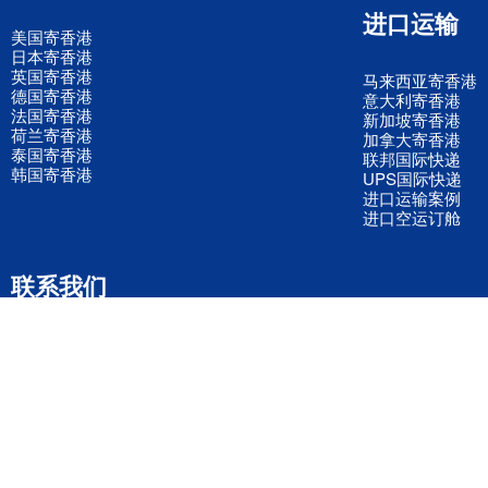
进口运输
美国寄香港
日本寄香港
英国寄香港
马来西亚寄香港
德国寄香港
意大利寄香港
法国寄香港
新加坡寄香港
荷兰寄香港
加拿大寄香港
泰国寄香港
联邦国际快递
韩国寄香港
UPS国际快递
进口运输案例
进口空运订舱
联系我们
全国客服电话
158 2040 2855
官方客服微信
wanyq5868
QQ在线联系
870691543