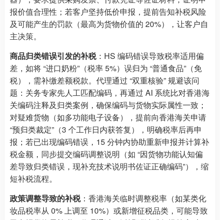
报价值合理性；若客户坚持低价申报，提前告知补税风险
及可能产生的罚款（最高为货物价值的 20%），让客户自
主决策。
商品归类错误引发的补税
：HS 编码错误导致税率适用偏
差，如将 “进口奶粉”（税率 5%）误归为 “普通食品”（免
税），需补缴差额税款。代理通过 “双重核验” 规避该问
题：关务专家先人工匹配编码，再通过 AI 系统比对香港海
关编码注释及归类案例，确保编码与货物实际属性一致；
对疑难货物（如多功能电子设备），提前向香港海关申请
“预归类裁定”（3 个工作日内获答复），明确税率后再申
报；若已出现编码错误，15 分钟内协助重新申报并计算补
税金额，同步提交编码调整说明（如 “因货物功能认知偏
差导致归类错误，现补充技术说明书佐证正确编码”），缩
短补税流程。
政策调整导致的补税
：香港海关临时调整税率（如某类化
妆品税率从 0% 上调至 10%）或新增征税品类，可能导致