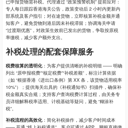
已申报货物需补税。代理通过 “政策预警机制” 提前应对：
专人每日跟踪香港海关公告，政策变动后 2 小时内更新内
部系统及客户指引；对在途货物，立即核算补税金额并通
知客户，避免货物到港后因未补税滞留；协调海关申请
“过渡期优惠”，对政策生效前已发出的货物，争取按原税
率缴税，减少客户额外支出。
补税处理的配套保障服务
税费核算的透明化
：为客户提供清晰的补税明细 —— 明确
列出 “原申报税费”“核定税费”“补税差额”，标注计算依据
（如 “根据香港《进出口条例》第 XX 条，该货物适用税率
10%”）；提供海关出具的《补税通知书》扫描件，确保补
税金额真实合规；支持客户查询税费计算过程，由关务专
员详细解释税率适用、计税基础等疑问，避免 “糊涂补
税”。
补税流程的高效化
：简化补税操作，减少客户时间成本
—— 开通 “线上补税通道”，客户可通过 APP、网银直接缴