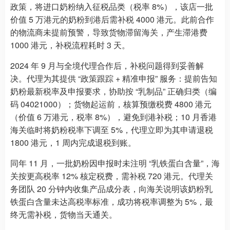
政策，将进口奶粉纳入征税品类（税率 8%），该店一批
价值 5 万港元的奶粉到港后需补税 4000 港元。此前合作
的物流商未提前预警，导致货物滞留海关，产生滞港费
1000 港元，补税流程耗时 3 天。
2024 年 9 月与全境代理合作后，补税问题得到妥善解
决。代理为其提供 “政策跟踪 + 精准申报” 服务：提前告知
奶粉最新税率及申报要求，协助按 “乳制品” 正确归类（编
码 04021000）；货物起运前，核算预缴税费 4800 港元
（价值 6 万港元，税率 8%），避免到港补税；10 月香港
海关临时将奶粉税率下调至 5%，代理立即为其申请退税
1800 港元，1 周内完成退税到账。
同年 11 月，一批奶粉因申报时未注明 “乳铁蛋白含量”，海
关按更高税率 12% 核定税费，需补税 720 港元。代理关
务团队 20 分钟内收集产品成分表，向海关说明该奶粉乳
铁蛋白含量未达高税率标准，成功将税率调整为 5%，最
终无需补税，货物当天通关。