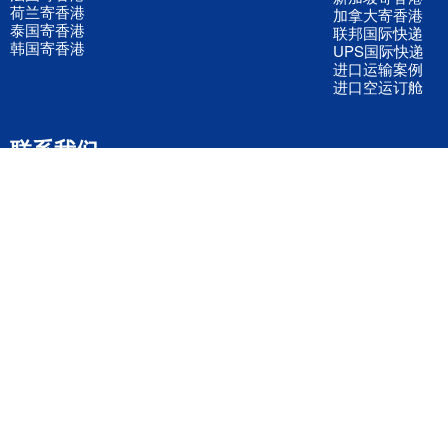
荷兰寄香港
加拿大寄香港
泰国寄香港
联邦国际快递
韩国寄香港
UPS国际快递
进口运输案例
进口空运订舱
联系我们
全国客服电话
158 2040 2855
官方客服微信
wanyq5868
QQ在线联系
870691543
公司地址
广东深圳市宝安区福永镇福中路福中工业园深和商务大厦5楼