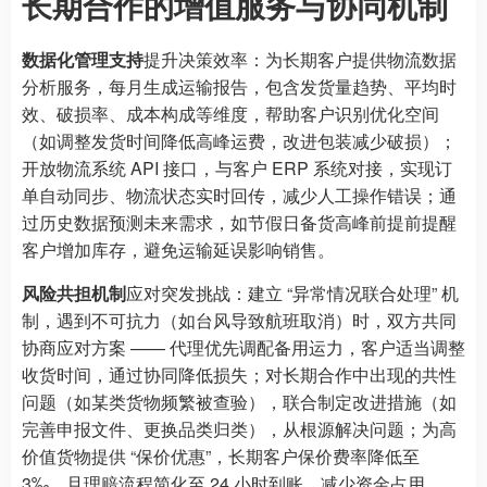
长期合作的增值服务与协同机制
数据化管理支持
提升决策效率：为长期客户提供物流数据
分析服务，每月生成运输报告，包含发货量趋势、平均时
效、破损率、成本构成等维度，帮助客户识别优化空间
（如调整发货时间降低高峰运费，改进包装减少破损）；
开放物流系统 API 接口，与客户 ERP 系统对接，实现订
单自动同步、物流状态实时回传，减少人工操作错误；通
过历史数据预测未来需求，如节假日备货高峰前提前提醒
客户增加库存，避免运输延误影响销售。
风险共担机制
应对突发挑战：建立 “异常情况联合处理” 机
制，遇到不可抗力（如台风导致航班取消）时，双方共同
协商应对方案 —— 代理优先调配备用运力，客户适当调整
收货时间，通过协同降低损失；对长期合作中出现的共性
问题（如某类货物频繁被查验），联合制定改进措施（如
完善申报文件、更换品类归类），从根源解决问题；为高
价值货物提供 “保价优惠”，长期客户保价费率降低至
3‰，且理赔流程简化至 24 小时到账，减少资金占用。