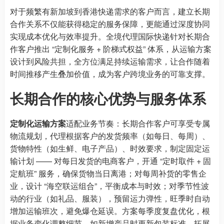
对于频繁有新加坡到香港快递需求的客户而言，建立长期
合作关系不仅能获得稳定的服务保障，更能通过深度协同
实现成本优化与效率提升。全境代理国际快递针对长期合
作客户推出 “定制化服务 + 阶梯式权益” 体系，从运输方案
设计到风险共担，全方位满足持续运输需求，让合作随着
时间推移产生叠加价值，成为客户跨境业务的可靠支撑。
长期合作的核心优势与服务体系
定制化运输方案
适配业务节奏：长期合作客户可享受专属
物流规划，代理根据客户的发货频率（如每日、每周）、
货物特性（如生鲜、电子产品）、时效要求，制定固定运
输计划 —— 对每日发货的电商客户，开通 “定时取件 + 固
定航班” 服务，确保货物当日离港；对每周补货的零售企
业，设计 “海空联运组合”，平衡成本与时效；对季节性波
动的行业（如礼品、服装），预留运力弹性，旺季时自动
增加运输班次，避免爆仓延误。方案每季度复盘优化，根
据业务变化调整细节，如新增产品时更新包装标准，拓展