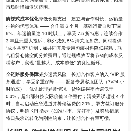
市场时增加派送范围。
阶梯式成本优化
降低长期支出：建立与合作时长、运输量
挂钩的优惠体系 —— 合作满 6 个月，基础运费自动下调
5%；年运输量达 10 吨以上，享受 7.5 折特惠；连续合作
3 年且无重大投诉，额外减免 5% 清关服务费。同时提供
“成本共享” 机制，如共同开发专用包装材料降低损耗，联
合租赁仓储空间分摊费用，通过规模效应将节省的成本反
哺客户，实现 “量越大、成本越低” 的良性循环。
全链路服务保障
减少运营风险：长期合作客户纳入 “VIP 服
务通道”，享受多重保障 —— 配备专属客服团队（7×24 小
时响应），优先处理异常情况；货物破损率承诺低于
0.3%，超出部分按实际价值 3 倍赔付；清关延误超过 4 小
时，自动启动应急通道并补偿运费的 20%。双方签订服务
协议，明确 KPI 指标（如准时率、完好率）及奖惩措施，
将口头承诺转化为刚性约束，让长期合作有章可循。