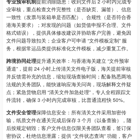
专业预审机制
提前消除隐患：收到文件后 2 小时内完成专
业审核，重点检查文件完整性（是否缺页、漏签）、信息
一致性（发票与装箱单是否匹配）、合规性（是否符合香
港海关要求）；对发现的问题（如货值申报不合理、文件
格式错误），提供具体修改建议并协助客户完善，避免因
文件问题导致扣关；企业客户可申请 “文件模板定制” 服
务，根据常运品类提供标准化文件模板，减少重复工作。
跨境协同处理
提升通关效率：与香港海关建立 “文件预审
通道”，提前 24 小时上传清关文件电子版，海关提前审核
并反馈需补充的信息，缩短现场查验时间；配备熟悉两地
法规的关务团队，能快速响应海关问询，现场解释文件疑
点；紧急货物启用 “清关文件加急处理”，专人全程跟踪文
件流转，确保 3 小时内完成审核，比普通流程快 50%。
文件安全管理
保障信息安全：所有清关文件采用加密传
输，纸质文件在通关完成后保存 3 个月（以备查验），随
后按规定销毁；客户文件信息仅限关务团队查看，签订保
密协议，杜绝信息泄露；提供 “文件状态查询” 功能，客户