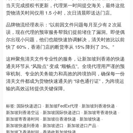
当天完成授权书更新，代理第一时间提交海关，最终这批
货物清关时间仅用 1.5 小时，次日清晨即送达门店。
品牌物流经理表示：“以前因文件问题每月至少有 2 次延
误，现在代理的预审服务帮我们提前堵住了漏洞。即使偶
尔出现小问题，他们也能快速协调解决，清关时效比以前
快了 60%，香港门店的断货率从 15% 降到了 3%。”
这种聚焦清关文件专业性的服务，让新加坡到香港的快递
通关环节从 “风险点” 变成 “顺畅点”。全境代理用严谨的预
审机制、专业的关务能力和高效的跨境协同，确保每一份
清关文件都成为货物快速通关的 “绿色通行证”，为跨境运
输的高效运转提供关键保障。
标签:
国际快递进口
·
新加坡FedEx代理
·
新加坡到香港快递
·
新加坡到香港空运
·
新加坡国际快递进口
·
新加坡寄香港快递
·
新加坡寄香港时间
·
新加坡往香港快递
·
新加坡快递
·
新加坡快递到香港
·
新加坡进口
·
新加坡进口产品
·
新加坡飞香港时间
·
香港收新加坡快递