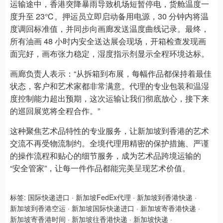
运输途中，香港突降暴雨导致机场短暂停电，货舱温度一
度升至 23℃。押运员立即启动备用电源，30 分钟内将温
度调回标准值，并同步向画廊发送温度曲线记录。最终，
所有油画 48 小时内安全送达展会现场，开箱检查发现画
面完好，画布张力稳定，湿度指示剂显示全程环境达标。
画廊负责人表示：“从拆箱到布展，每幅作品都保持着最佳
状态，客户和艺术家都非常满意。代理的专业包装和温湿
度控制能力超出预期，这次运输让我们彻底放心，接下来
的巡回展览将全程合作。”
这种聚焦艺术品特性的专业服务，让新加坡到香港的艺术
交流不再受物流制约。全境代理用精密的保护措施、严谨
的操作流程和贴心的细节服务，成为艺术品跨境运输的
“安全管家”，让每一件作品都能完美呈现艺术价值。
标签:
国际快递进口
·
新加坡FedEx代理
·
新加坡到香港快递
·
新加坡到香港空运
·
新加坡国际快递进口
·
新加坡寄香港快递
·
新加坡寄香港时间
·
新加坡往香港快递
·
新加坡快递
·