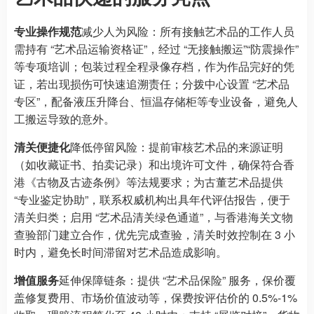
专业操作规范
减少人为风险：所有接触艺术品的工作人员
需持有 “艺术品运输资格证”，经过 “无接触搬运”“防震操作”
等专项培训；包装过程全程录像存档，作为作品完好的凭
证，若出现损伤可快速追溯责任；分拨中心设置 “艺术品
专区”，配备液压升降台、恒温存储柜等专业设备，避免人
工搬运导致的意外。
清关便捷化
降低停留风险：提前审核艺术品的来源证明
（如收藏证书、拍卖记录）和出境许可文件，确保符合香
港《古物及古迹条例》等法规要求；为古董艺术品提供
“专业鉴定协助”，联系权威机构出具年代评估报告，便于
清关归类；启用 “艺术品清关绿色通道”，与香港海关文物
查验部门建立合作，优先完成查验，清关时效控制在 3 小
时内，避免长时间滞留对艺术品造成影响。
增值服务
延伸保障链条：提供 “艺术品保险” 服务，保价覆
盖修复费用、市场价值波动等，保费按评估价的 0.5%-1%