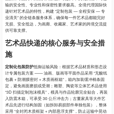
输的安全性、专业性和保密性要求极高。全境代理国际快
递针对艺术品的特性，构建 “定制包装 — 全程安保 — 专
业清关” 的全链条服务体系，确保每一件艺术品都能完好
无损、安全抵达，为画廊、收藏家、艺术家的跨境交流提
供可靠支撑。
艺术品快递的核心服务与安全措
施
定制化包装防护
抵御运输风险：根据艺术品材质和形态设
计专属包装方案 —— 油画、版画等平面作品采用 “无酸纸
包裹 + 防潮膜密封 + 木质画框箱”，箱内加装缓冲棉条固
定，避免画面磨损或受潮；雕塑、陶瓷等立体艺术品使用
“3D 扫描定制泡沫模具”，模具与作品轮廓完全贴合，再装
入防震木箱，可承受 30 公斤冲击力；古董家具等大件艺
术品先进行结构加固（如拆卸易损部件单独包装），整体
采用 “全封闭木质框架 + 内部悬浮支撑”，防止运输中晃动