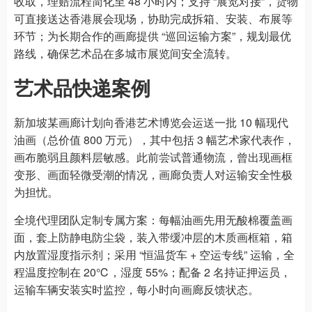
收取，理赔流程简化至 48 小时内；支持 “展览对接”，货物
可直接送达香港展会现场，协助完成拆箱、安装、布展等
环节；为长期合作的画廊提供 “巡回运输方案”，规划最优
路线，确保艺术品在多城市展览间安全流转。
艺术品快递案例
新加坡某画廊计划向香港艺术博览会运送一批 10 幅现代
油画（总价值 800 万元），其中包括 3 幅艺术家代表作，
画布脆弱且颜料层敏感。此前尝试普通物流，曾出现画框
变形、画面轻微受潮的情况，画廊负责人对运输安全性极
为担忧。
全境代理团队定制专属方案：每幅油画先用无酸棉覆盖画
面，套上防静电防尘袋，装入带缓冲层的木质画框箱，箱
内放置湿度指示剂；采用 “恒温货车 + 空运专线” 运输，全
程温度控制在 20℃，湿度 55%；配备 2 名持证押运员，
运输车辆安装实时监控，每小时向画廊反馈状态。