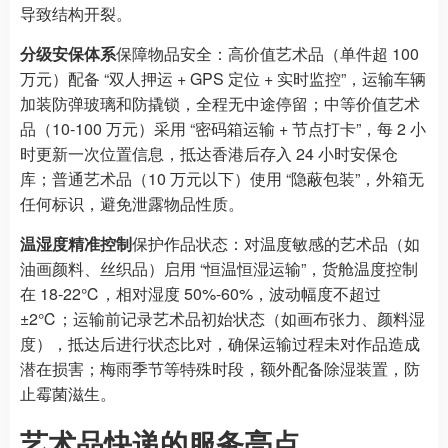
导致结构开裂。
分级安保体系
保障物品安全：高价值艺术品（单件超 100
万元）配备 “双人押运 + GPS 定位 + 实时监控”，运输车辆
加装防弹玻璃和防撬锁，全程无中途停留；中等价值艺术
品（10-100 万元）采用 “密码箱运输 + 节点打卡”，每 2 小
时更新一次位置信息，抵达香港后存入 24 小时安保仓
库；普通艺术品（10 万元以下）使用 “隐蔽包装”，外箱无
任何标识，避免泄露物品性质。
温湿度精准控制
保护作品状态：对温度敏感的艺术品（如
油画颜料、丝织品）启用 “恒温恒湿运输”，货舱温度控制
在 18-22℃，相对湿度 50%-60%，波动幅度不超过
±2℃；运输前记录艺术品初始状态（如画布张力、颜料湿
度），抵达后进行状态比对，确保运输过程未对作品造成
潜在损害；梅雨季节等特殊时段，额外配备除湿装置，防
止霉菌滋生。
艺术品快递的服务亮点