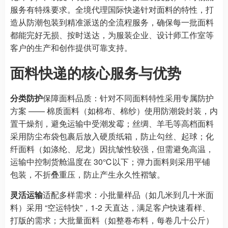
服务有特殊要求。全境代理国际快递针对面料的特性，打
造从防潮包装到精准派送的全流程服务，确保每一批面料
都能完好无损、按时送达，为服装企业、设计师工作室等
客户的生产和创作提供可靠支持。
面料快递的核心服务与优势
分类防护
保障面料品质：针对不同面料特性采用专属防护
方案 —— 棉质面料（如棉布、棉纱）使用防潮袋封装，内
置干燥剂，避免运输中受潮发霉；丝绸、羊毛等高档面料
采用防尘布袋包裹后放入硬质纸箱，防止勾丝、起球；化
纤面料（如涤纶、尼龙）因抗皱性较强，但需避免高温，
运输中控制货舱温度在 30℃以下；弹力面料则采用平铺
包装，不折叠重压，防止产生永久性褶皱。
灵活运输
适配多样需求：小批量样品（如几米到几十米面
料）采用 “空运特快”，1-2 天直达，满足客户快速看样、
打版的需求；大批量面料（如整卷布料，每卷几十公斤）