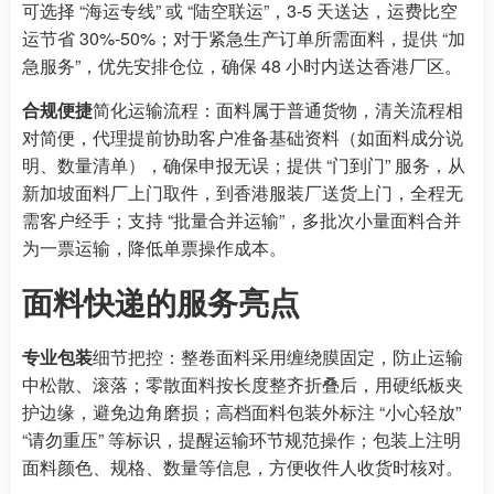
可选择 “海运专线” 或 “陆空联运”，3-5 天送达，运费比空
运节省 30%-50%；对于紧急生产订单所需面料，提供 “加
急服务”，优先安排仓位，确保 48 小时内送达香港厂区。
合规便捷
简化运输流程：面料属于普通货物，清关流程相
对简便，代理提前协助客户准备基础资料（如面料成分说
明、数量清单），确保申报无误；提供 “门到门” 服务，从
新加坡面料厂上门取件，到香港服装厂送货上门，全程无
需客户经手；支持 “批量合并运输”，多批次小量面料合并
为一票运输，降低单票操作成本。
面料快递的服务亮点
专业包装
细节把控：整卷面料采用缠绕膜固定，防止运输
中松散、滚落；零散面料按长度整齐折叠后，用硬纸板夹
护边缘，避免边角磨损；高档面料包装外标注 “小心轻放”
“请勿重压” 等标识，提醒运输环节规范操作；包装上注明
面料颜色、规格、数量等信息，方便收件人收货时核对。