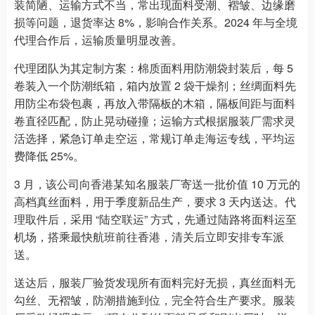
装简陋、运输方式不当，常出现面料受潮、褶皱、边缘磨
损等问题，退货率达 8%，影响合作关系。2024 年与全境
代理合作后，运输质量明显改善。
代理团队为其定制方案：棉质面料用防潮袋封装后，每 5
卷装入一个防潮纸箱，箱内放置 2 袋干燥剂；丝绸面料先
用防尘布袋包裹，再放入带隔板的木箱，隔板间距与面料
卷直径匹配，防止晃动碰撞；运输方式根据服装厂需求灵
活选择，紧急订单走空运，常规订单走海运专线，平均运
费降低 25%。
3 月，该公司向香港某知名服装厂寄送一批价值 10 万元的
高档真丝面料，用于季度新品生产，要求 3 天内送达。代
理取件后，采用 “陆空联运” 方式，先通过陆路将面料运至
机场，搭乘最快航班前往香港，清关后立即安排专车派
送。
送达后，服装厂验货发现所有面料完好无损，真丝面料无
勾丝、无褶皱，防潮措施到位，完全符合生产要求。服装