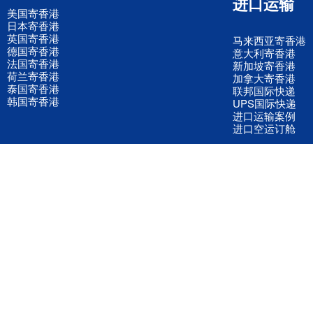
进口运输
美国寄香港
日本寄香港
英国寄香港
马来西亚寄香港
德国寄香港
意大利寄香港
法国寄香港
新加坡寄香港
荷兰寄香港
加拿大寄香港
泰国寄香港
联邦国际快递
韩国寄香港
UPS国际快递
进口运输案例
进口空运订舱
联系我们
全国客服电话
158 2040 2855
官方客服微信
wanyq5868
QQ在线联系
870691543