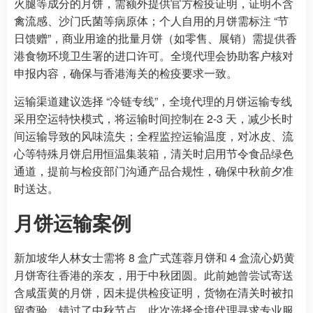
火腿等成分的月饼，需额外提供官方检疫证明，证明不含
禽流感、沙门氏菌等病原体；个人自用的月饼需标注 “节
日馈赠”，商业用途的批量月饼（如零售、展销）需提供香
港食物环境卫生署的进口许可。全境代理会协助客户核对
申报内容，确保与香港海关的检疫要求一致。
运输渠道建议选择 “冷链专线”，全境代理的月饼运输专线
采用空运特快模式，将运输时间控制在 2-3 天，减少长时
间运输导致的风味流失；全程监控运输温度，对冰皮、流
心等特殊月饼启用恒温集装箱，清关时启用节令食品绿色
通道，提前与检疫部门沟通产品合规性，确保中秋前夕准
时送达。
月饼运输案例
新加坡华人林女士需将 8 盒广式莲蓉月饼和 4 盒流心奶黄
月饼寄往香港的亲友，用于中秋团圆。此前她曾尝试寄送
含咸蛋黄的月饼，因未提供检疫证明，货物在清关时被扣
留查验，错过了中秋节点。此次选择全境代理寻求专业服