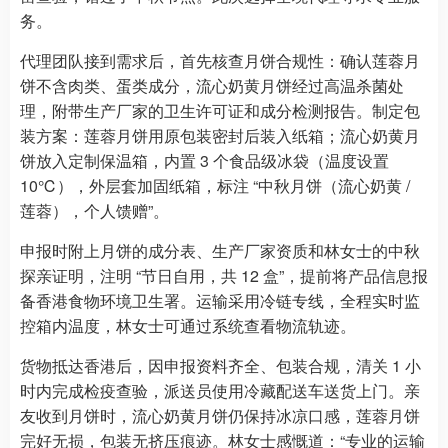
务。
代理团队接到需求后，首先核查月饼合规性：确认莲蓉月
饼不含肉类、蛋类成分，流心奶黄月饼经过高温杀菌处
理，附带生产厂家的卫生许可证和成分检测报告。制定包
装方案：莲蓉月饼用原包装密封后装入纸箱；流心奶黄月
饼放入定制保温箱，内置 3 个食品级冰袋（温度设置
10℃），外层套加固纸箱，标注 “中秋月饼（流心奶黄 /
莲蓉），个人馈赠”。
申报时附上月饼的成分表、生产厂家资质和林女士的中秋
探亲证明，注明 “节日自用，共 12 盒”，提前将产品信息报
备香港食物环境卫生署。运输采用冷链专线，全程实时监
控箱内温度，林女士可通过系统查看物流轨迹。
货物抵达香港后，因申报资料齐全、包装合规，清关 1 小
时内完成检疫查验，派送员使用冷藏配送车送货上门。亲
友收到月饼时，流心奶黄月饼仍保持冰凉口感，莲蓉月饼
完好无损，包装无挤压痕迹。林女士感慨道：“专业的运输