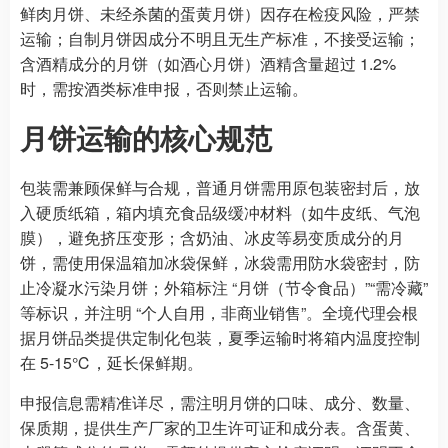
鲜肉月饼、未经杀菌的蛋黄月饼）因存在检疫风险，严禁
运输；自制月饼因成分不明且无生产标准，不接受运输；
含酒精成分的月饼（如酒心月饼）酒精含量超过 1.2%
时，需按酒类标准申报，否则禁止运输。
月饼运输的核心规范
包装需兼顾保鲜与合规，普通月饼需用原包装密封后，放
入硬质纸箱，箱内填充食品级缓冲材料（如牛皮纸、气泡
膜），避免挤压变形；含奶油、冰皮等易变质成分的月
饼，需使用保温箱加冰袋保鲜，冰袋需用防水袋密封，防
止冷凝水污染月饼；外箱标注 “月饼（节令食品）”“需冷藏”
等标识，并注明 “个人自用，非商业销售”。全境代理会根
据月饼品类提供定制化包装，夏季运输时将箱内温度控制
在 5-15℃，延长保鲜期。
申报信息需精准详尽，需注明月饼的口味、成分、数量、
保质期，提供生产厂家的卫生许可证和成分表。含蛋黄、