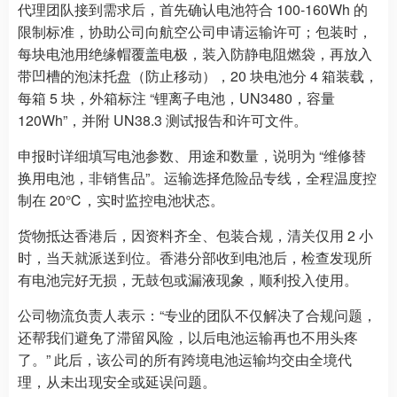
代理团队接到需求后，首先确认电池符合 100-160Wh 的
限制标准，协助公司向航空公司申请运输许可；包装时，
每块电池用绝缘帽覆盖电极，装入防静电阻燃袋，再放入
带凹槽的泡沫托盘（防止移动），20 块电池分 4 箱装载，
每箱 5 块，外箱标注 “锂离子电池，UN3480，容量
120Wh”，并附 UN38.3 测试报告和许可文件。
申报时详细填写电池参数、用途和数量，说明为 “维修替
换用电池，非销售品”。运输选择危险品专线，全程温度控
制在 20℃，实时监控电池状态。
货物抵达香港后，因资料齐全、包装合规，清关仅用 2 小
时，当天就派送到位。香港分部收到电池后，检查发现所
有电池完好无损，无鼓包或漏液现象，顺利投入使用。
公司物流负责人表示：“专业的团队不仅解决了合规问题，
还帮我们避免了滞留风险，以后电池运输再也不用头疼
了。” 此后，该公司的所有跨境电池运输均交由全境代
理，从未出现安全或延误问题。