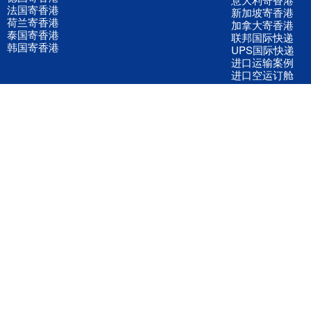
法国寄香港
新加坡寄香港
荷兰寄香港
加拿大寄香港
泰国寄香港
联邦国际快递
韩国寄香港
UPS国际快递
进口运输案例
进口空运订舱
联系我们
全国客服电话
158 2040 2855
官方客服微信
wanyq5868
QQ在线联系
870691543
公司地址
广东深圳市宝安区福永镇福中路福中工业园深和商务大厦5楼