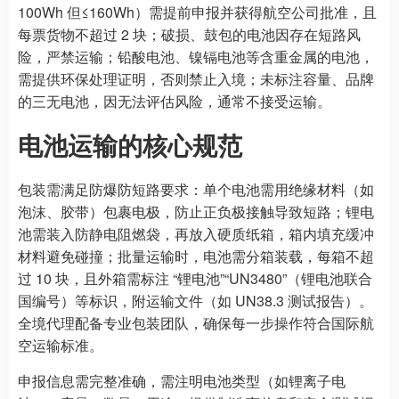
100Wh 但≤160Wh）需提前申报并获得航空公司批准，且
每票货物不超过 2 块；破损、鼓包的电池因存在短路风
险，严禁运输；铅酸电池、镍镉电池等含重金属的电池，
需提供环保处理证明，否则禁止入境；未标注容量、品牌
的三无电池，因无法评估风险，通常不接受运输。
电池运输的核心规范
包装需满足防爆防短路要求：单个电池需用绝缘材料（如
泡沫、胶带）包裹电极，防止正负极接触导致短路；锂电
池需装入防静电阻燃袋，再放入硬质纸箱，箱内填充缓冲
材料避免碰撞；批量运输时，电池需分箱装载，每箱不超
过 10 块，且外箱需标注 “锂电池”“UN3480”（锂电池联合
国编号）等标识，附运输文件（如 UN38.3 测试报告）。
全境代理配备专业包装团队，确保每一步操作符合国际航
空运输标准。
申报信息需完整准确，需注明电池类型（如锂离子电