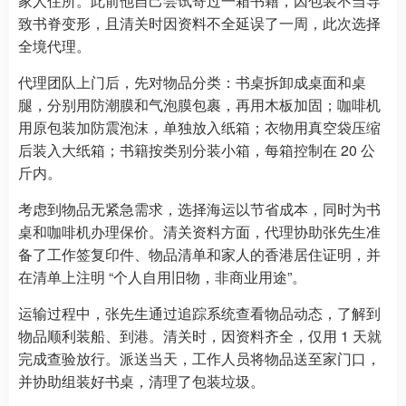
家人住所。此前他自己尝试寄过一箱书籍，因包装不当导
致书脊变形，且清关时因资料不全延误了一周，此次选择
全境代理。
代理团队上门后，先对物品分类：书桌拆卸成桌面和桌
腿，分别用防潮膜和气泡膜包裹，再用木板加固；咖啡机
用原包装加防震泡沫，单独放入纸箱；衣物用真空袋压缩
后装入大纸箱；书籍按类别分装小箱，每箱控制在 20 公
斤内。
考虑到物品无紧急需求，选择海运以节省成本，同时为书
桌和咖啡机办理保价。清关资料方面，代理协助张先生准
备了工作签复印件、物品清单和家人的香港居住证明，并
在清单上注明 “个人自用旧物，非商业用途”。
运输过程中，张先生通过追踪系统查看物品动态，了解到
物品顺利装船、到港。清关时，因资料齐全，仅用 1 天就
完成查验放行。派送当天，工作人员将物品送至家门口，
并协助组装好书桌，清理了包装垃圾。