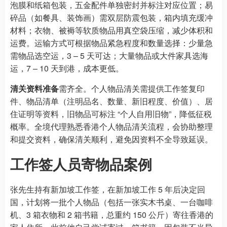
泡膜和纸箱包装，五金配件单独密封并标注对应位置；易
碎品（如餐具、装饰画）需双层防震包装，箱内填充缓冲
材料；衣物、被褥等软质物品用真空袋压缩，减少体积和
运费。运输方式可根据物品紧急程度和数量选择：少量急
需物品选空运，3 – 5 天可达；大量物品或大件家具选海
运，7 – 10 天到港，成本更低。
清关资料准备
需齐全。个人物品清关需提供工作签复印
件、物品清单（注明品名、数量、新旧程度、价值）、居
住证明等资料，旧物品可标注 “个人自用旧物”，降低征税
概率。全境代理熟悉香港个人物品清关流程，会协助整理
和提交资料，确保清关顺利，避免因资料不全导致延误。
工作签人员寄物品案例
张先生持有新加坡工作签，在新加坡工作 5 年后决定回
国，计划将一批个人物品（包括一张实木书桌、一台咖啡
机、3 箱衣物和 2 箱书籍，总重约 150 公斤）寄往香港的