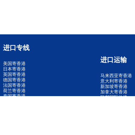
进口专线
进口运输
美国寄香港
日本寄香港
英国寄香港
马来西亚寄香港
德国寄香港
意大利寄香港
法国寄香港
新加坡寄香港
荷兰寄香港
加拿大寄香港
泰国寄香港
联邦国际快递
韩国寄香港
UPS国际快递
进口运输案例
进口空运订舱
联系我们