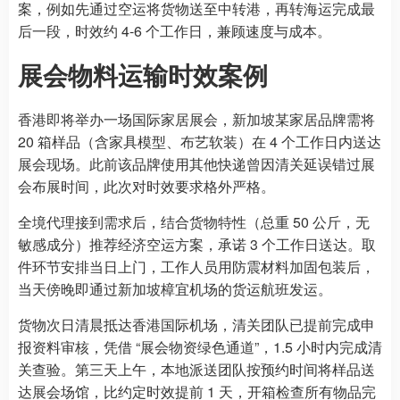
案，例如先通过空运将货物送至中转港，再转海运完成最
后一段，时效约 4-6 个工作日，兼顾速度与成本。
展会物料运输时效案例
香港即将举办一场国际家居展会，新加坡某家居品牌需将
20 箱样品（含家具模型、布艺软装）在 4 个工作日内送达
展会现场。此前该品牌使用其他快递曾因清关延误错过展
会布展时间，此次对时效要求格外严格。
全境代理接到需求后，结合货物特性（总重 50 公斤，无
敏感成分）推荐经济空运方案，承诺 3 个工作日送达。取
件环节安排当日上门，工作人员用防震材料加固包装后，
当天傍晚即通过新加坡樟宜机场的货运航班发运。
货物次日清晨抵达香港国际机场，清关团队已提前完成申
报资料审核，凭借 “展会物资绿色通道”，1.5 小时内完成清
关查验。第三天上午，本地派送团队按预约时间将样品送
达展会场馆，比约定时效提前 1 天，开箱检查所有物品完