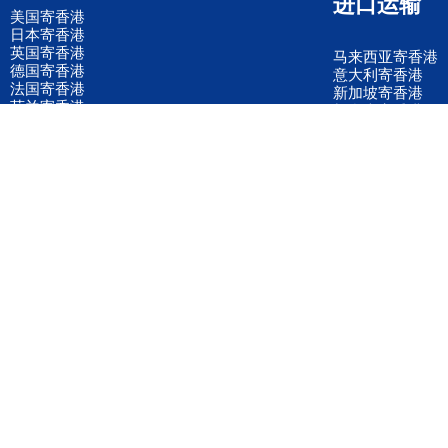
进口运输
美国寄香港
日本寄香港
英国寄香港
马来西亚寄香港
德国寄香港
意大利寄香港
法国寄香港
新加坡寄香港
荷兰寄香港
加拿大寄香港
泰国寄香港
联邦国际快递
韩国寄香港
UPS国际快递
进口运输案例
进口空运订舱
联系我们
全国客服电话
158 2040 2855
官方客服微信
wanyq5868
QQ在线联系
870691543