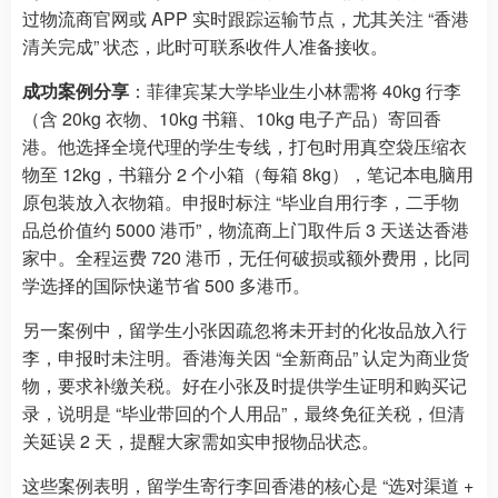
过物流商官网或 APP 实时跟踪运输节点，尤其关注 “香港
清关完成” 状态，此时可联系收件人准备接收。
成功案例分享
：菲律宾某大学毕业生小林需将 40kg 行李
（含 20kg 衣物、10kg 书籍、10kg 电子产品）寄回香
港。他选择全境代理的学生专线，打包时用真空袋压缩衣
物至 12kg，书籍分 2 个小箱（每箱 8kg），笔记本电脑用
原包装放入衣物箱。申报时标注 “毕业自用行李，二手物
品总价值约 5000 港币”，物流商上门取件后 3 天送达香港
家中。全程运费 720 港币，无任何破损或额外费用，比同
学选择的国际快递节省 500 多港币。
另一案例中，留学生小张因疏忽将未开封的化妆品放入行
李，申报时未注明。香港海关因 “全新商品” 认定为商业货
物，要求补缴关税。好在小张及时提供学生证明和购买记
录，说明是 “毕业带回的个人用品”，最终免征关税，但清
关延误 2 天，提醒大家需如实申报物品状态。
这些案例表明，留学生寄行李回香港的核心是 “选对渠道 +