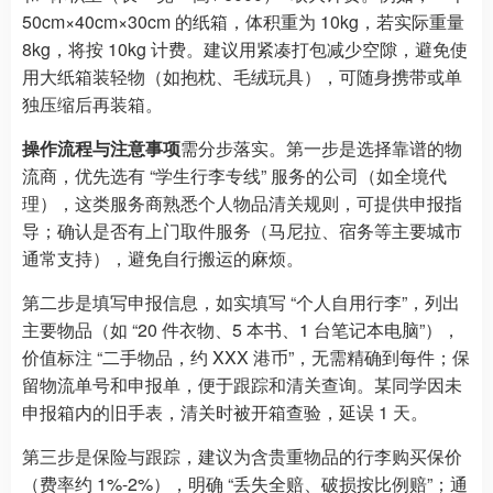
50cm×40cm×30cm 的纸箱，体积重为 10kg，若实际重量
8kg，将按 10kg 计费。建议用紧凑打包减少空隙，避免使
用大纸箱装轻物（如抱枕、毛绒玩具），可随身携带或单
独压缩后再装箱。
操作流程与注意事项
需分步落实。第一步是选择靠谱的物
流商，优先选有 “学生行李专线” 服务的公司（如全境代
理），这类服务商熟悉个人物品清关规则，可提供申报指
导；确认是否有上门取件服务（马尼拉、宿务等主要城市
通常支持），避免自行搬运的麻烦。
第二步是填写申报信息，如实填写 “个人自用行李”，列出
主要物品（如 “20 件衣物、5 本书、1 台笔记本电脑”），
价值标注 “二手物品，约 XXX 港币”，无需精确到每件；保
留物流单号和申报单，便于跟踪和清关查询。某同学因未
申报箱内的旧手表，清关时被开箱查验，延误 1 天。
第三步是保险与跟踪，建议为含贵重物品的行李购买保价
（费率约 1%-2%），明确 “丢失全赔、破损按比例赔”；通