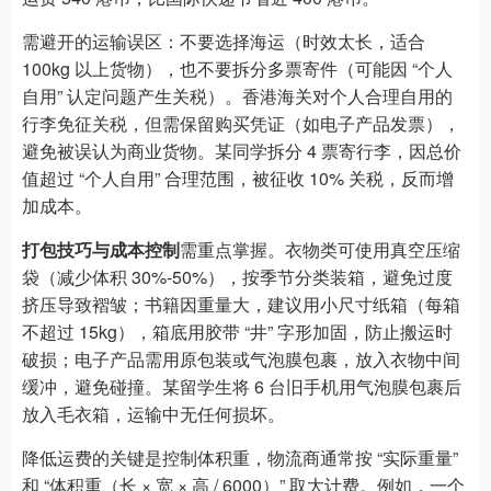
需避开的运输误区：不要选择海运（时效太长，适合
100kg 以上货物），也不要拆分多票寄件（可能因 “个人
自用” 认定问题产生关税）。香港海关对个人合理自用的
行李免征关税，但需保留购买凭证（如电子产品发票），
避免被误认为商业货物。某同学拆分 4 票寄行李，因总价
值超过 “个人自用” 合理范围，被征收 10% 关税，反而增
加成本。
打包技巧与成本控制
需重点掌握。衣物类可使用真空压缩
袋（减少体积 30%-50%），按季节分类装箱，避免过度
挤压导致褶皱；书籍因重量大，建议用小尺寸纸箱（每箱
不超过 15kg），箱底用胶带 “井” 字形加固，防止搬运时
破损；电子产品需用原包装或气泡膜包裹，放入衣物中间
缓冲，避免碰撞。某留学生将 6 台旧手机用气泡膜包裹后
放入毛衣箱，运输中无任何损坏。
降低运费的关键是控制体积重，物流商通常按 “实际重量”
和 “体积重（长 × 宽 × 高 / 6000）” 取大计费。例如，一个