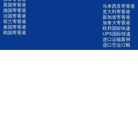
英国寄香港
马来西亚寄香港
德国寄香港
意大利寄香港
法国寄香港
新加坡寄香港
荷兰寄香港
加拿大寄香港
泰国寄香港
联邦国际快递
韩国寄香港
UPS国际快递
进口运输案例
进口空运订舱
联系我们
全国客服电话
158 2040 2855
官方客服微信
wanyq5868
QQ在线联系
870691543
公司地址
广东深圳市宝安区福永镇福中路福中工业园深和商务大厦5楼