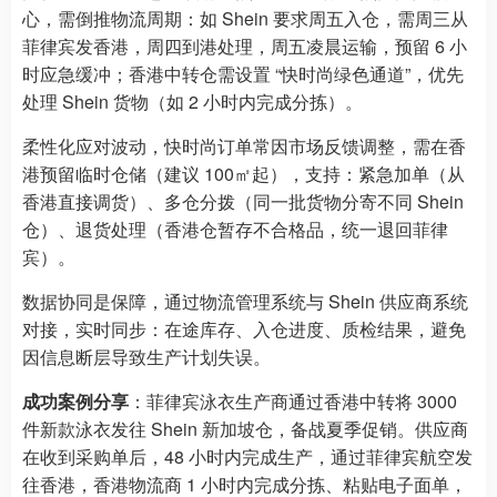
心，需倒推物流周期：如 Shein 要求周五入仓，需周三从
菲律宾发香港，周四到港处理，周五凌晨运输，预留 6 小
时应急缓冲；香港中转仓需设置 “快时尚绿色通道”，优先
处理 Shein 货物（如 2 小时内完成分拣）。
柔性化应对波动，快时尚订单常因市场反馈调整，需在香
港预留临时仓储（建议 100㎡起），支持：紧急加单（从
香港直接调货）、多仓分拨（同一批货物分寄不同 Shein
仓）、退货处理（香港仓暂存不合格品，统一退回菲律
宾）。
数据协同是保障，通过物流管理系统与 Shein 供应商系统
对接，实时同步：在途库存、入仓进度、质检结果，避免
因信息断层导致生产计划失误。
成功案例分享
：菲律宾泳衣生产商通过香港中转将 3000
件新款泳衣发往 Shein 新加坡仓，备战夏季促销。供应商
在收到采购单后，48 小时内完成生产，通过菲律宾航空发
往香港，香港物流商 1 小时内完成分拣、粘贴电子面单，