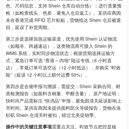
色、尺码信息，支持 Shein 仓库自动分拣）；进行质量预
检（如检查线头、色差，避免入仓后返工）。某供应商因
未在香港完成 RFID 芯片粘贴，货物抵达 Shein 仓后被退
回，延误了补货周期。
第三步是选择加急运输渠道，优先使用 Shein 认证物流
（如顺丰、跨越速运），这类物流商可接入 Shein 的
WMS 系统，实时同步物流状态；根据货期选择运输方
式，紧急订单可选 “香港 – 内地” 陆运专线（6 小时直
达），常规订单可选空运（12 小时抵达），并购买 “时效
险”（延误 12 小时以上赔付运费 50%）。
第四步是合规申报与溯源，需提交：Shein 采购合同、材
质检测报告（如面料含棉量、甲醛含量）、原产地证明；
快时尚产品需标注 “快消品” 申报，避免因清关延误影响上
市时间。某供应商因未提供面料防火等级报告，货物在洛
杉矶 Shein 仓清关时被扣，错过北美促销季。
操作中的关键注意事项
需重点关注。时效节点把控是核