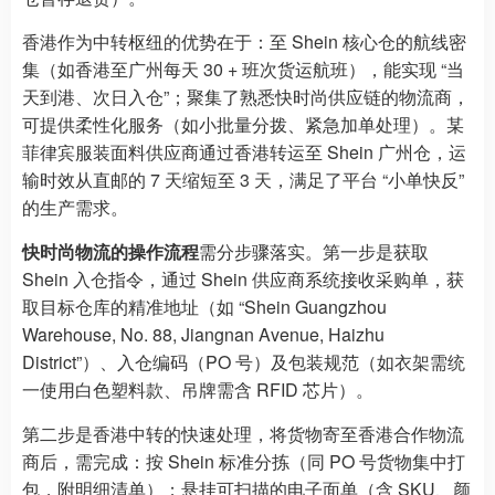
香港作为中转枢纽的优势在于：至 Shein 核心仓的航线密
集（如香港至广州每天 30 + 班次货运航班），能实现 “当
天到港、次日入仓”；聚集了熟悉快时尚供应链的物流商，
可提供柔性化服务（如小批量分拨、紧急加单处理）。某
菲律宾服装面料供应商通过香港转运至 Shein 广州仓，运
输时效从直邮的 7 天缩短至 3 天，满足了平台 “小单快反”
的生产需求。
快时尚物流的操作流程
需分步骤落实。第一步是获取
Shein 入仓指令，通过 Shein 供应商系统接收采购单，获
取目标仓库的精准地址（如 “Shein Guangzhou
Warehouse, No. 88, Jiangnan Avenue, Haizhu
District”）、入仓编码（PO 号）及包装规范（如衣架需统
一使用白色塑料款、吊牌需含 RFID 芯片）。
第二步是香港中转的快速处理，将货物寄至香港合作物流
商后，需完成：按 Shein 标准分拣（同 PO 号货物集中打
包，附明细清单）；悬挂可扫描的电子面单（含 SKU、颜