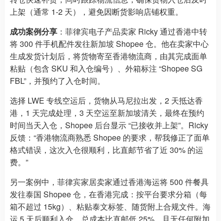
上架（通常 1-2 天），避免因断货影响店铺权重。
成功案例分享
：菲律宾电子产品卖家 Ricky 通过香港中转
将 300 件手机配件发往新加坡 Shopee 仓。他在卖家中心
生成发货计划后，将货物寄至香港物流商，由其完成面单
粘贴（包含 SKU 和入仓编号）、外箱标注 “Shopee SG
FBL”，并预约了入仓时间。
选择 LWE 专线空运后，货物从马尼拉出发，2 天抵达香
港，1 天完成处理，3 天空运至新加坡清关，最终在预约
时间当天入仓，Shopee 后台显示 “已接收并上架”。Ricky
反馈：“香港物流商熟悉 Shopee 的要求，帮我修正了面单
格式错误，这次入仓很顺利，比直邮节省了近 30% 的运
费。”
另一案例中，菲律宾家居卖家通过香港海运将 500 件餐具
发往泰国 Shopee 仓，在香港完成：按平台要求分箱（每
箱不超过 15kg）、粘贴泰文标签、随货附上合规文件。海
运 5 天后顺利入仓，总成本比直邮低 25%，且无任何附加