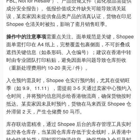
FBL, Not for Resale”）、产品合规文件（如化妆品需提供
成分安全报告）。低报价值或文件缺失可能导致清关延
误，某卖家因未提供食品类产品的清真认证，货物在印尼
Shopee 仓清关时被扣，影响了斋月销售旺季。
操作中的注意事项
需重点关注。面单规范是关键，Shopee
面单需打印在 A4 纸上，完整覆盖包裹侧面，不可折叠或
遮挡关键信息（如条形码、入仓编号）；建议在香港中转
时由专业团队打印粘贴，避免因面单问题导致仓库拒收
（重新处理费用约 10-20 美元 / 件）。
入仓预约需及时，Shopee 仓实行预约制，尤其在促销旺
季（如 9.9、11.11），需提前 3-5 天通过卖家中心预约入
仓时间，并将预约信息同步给香港物流商，确保货物按时
抵达。某卖家因未及时预约，货物在马来西亚 Shopee 仓
外滞留 2 天，产生仓储费 50 马币。
库存联动需精准，通过 Shopee 后台的库存管理工具实时
监控各仓库存，当某国仓库库存低于安全线时，从香港中
转仓快速补货；同时跟踪物流信息，确保货物入仓后及时