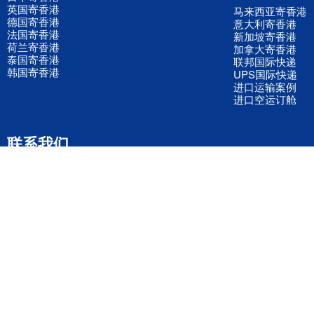
英国寄香港
马来西亚寄香港
德国寄香港
意大利寄香港
法国寄香港
新加坡寄香港
荷兰寄香港
加拿大寄香港
泰国寄香港
联邦国际快递
韩国寄香港
UPS国际快递
进口运输案例
进口空运订舱
联系我们
全国客服电话
158 2040 2855
官方客服微信
wanyq5868
QQ在线联系
870691543
公司地址
广东深圳市宝安区福永镇福中路福中工业园深和商务大厦5楼