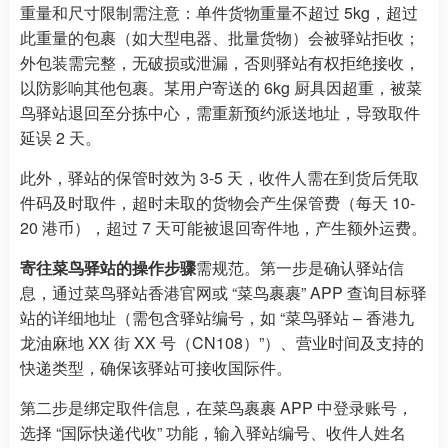
重量和尺寸限制需注意：单件货物重量不超过 5kg，超过
此重量的包裹（如大型电器、批量货物）会被驿站拒收；
外包装需完整，无破损或泄漏，否则驿站有权拒绝接收，
以防影响其他包裹。某用户寄送的 6kg 厨具因超重，被菜
鸟驿站退回至分拣中心，需重新预约派送地址，导致取件
延误 2 天。
此外，驿站的保管时效为 3-5 天，收件人需在到货后凭取
件码及时取件，超时未取的货物会产生保管费（每天 10-
20 港币），超过 7 天可能被退回寄件地，产生额外运费。
寄往菜鸟驿站的操作步骤
需规范。第一步是确认驿站信
息，通过菜鸟驿站香港官网或 “菜鸟裹裹” APP 查询目标驿
站的详细地址（需包含驿站编号，如 “菜鸟驿站 – 香港九
龙油麻地 XX 街 XX 号（CN108）”）、营业时间及支持的
快递类型，确保该驿站可接收国际件。
第二步是绑定取件信息，在菜鸟裹裹 APP 中登录账号，
选择 “国际快递代收” 功能，输入驿站编号、收件人姓名