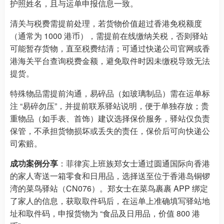
护照姓名，且与运单申报信息一致。
清关与税费需提前处理，若货物价值超过香港免税额度
（通常为 1000 港币），需提前在线缴纳关税，否则驿站
可能暂存货物，直至税费结清；可通过快递公司官网或香
港海关平台查询税费金额，避免取件时因未缴税导致无法
提货。
特殊物品需提前沟通，易碎品（如玻璃制品）需在运单标
注 “易碎勿压”，并提前联系驿站说明，便于单独存放；贵
重物品（如手表、首饰）建议选择保价服务，驿站仅负责
保管，不承担货物损坏或丢失的责任，保价后可向快递公
司索赔。
成功案例分享
：菲律宾上班族郑女士通过圆通国际向香港
的家人寄送一箱零食和日用品，选择送至位于香港岛铜锣
湾的菜鸟驿站（CN076）。郑女士在菜鸟裹裹 APP 绑定
了家人的信息，获取取件码后，在运单上准确填写驿站地
址和取件码，申报货物为 “食品及日用品，价值 800 港