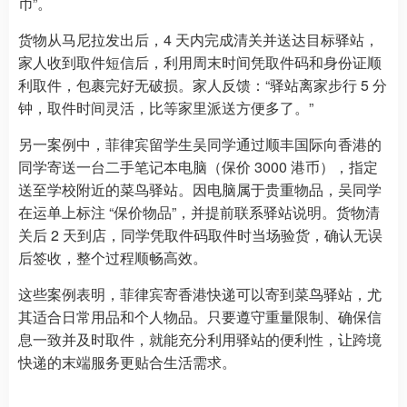
币”。
货物从马尼拉发出后，4 天内完成清关并送达目标驿站，
家人收到取件短信后，利用周末时间凭取件码和身份证顺
利取件，包裹完好无破损。家人反馈：“驿站离家步行 5 分
钟，取件时间灵活，比等家里派送方便多了。”
另一案例中，菲律宾留学生吴同学通过顺丰国际向香港的
同学寄送一台二手笔记本电脑（保价 3000 港币），指定
送至学校附近的菜鸟驿站。因电脑属于贵重物品，吴同学
在运单上标注 “保价物品”，并提前联系驿站说明。货物清
关后 2 天到店，同学凭取件码取件时当场验货，确认无误
后签收，整个过程顺畅高效。
这些案例表明，菲律宾寄香港快递可以寄到菜鸟驿站，尤
其适合日常用品和个人物品。只要遵守重量限制、确保信
息一致并及时取件，就能充分利用驿站的便利性，让跨境
快递的末端服务更贴合生活需求。