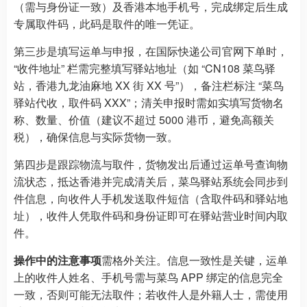
（需与身份证一致）及香港本地手机号，完成绑定后生成
专属取件码，此码是取件的唯一凭证。
第三步是填写运单与申报，在国际快递公司官网下单时，
“收件地址” 栏需完整填写驿站地址（如 “CN108 菜鸟驿
站，香港九龙油麻地 XX 街 XX 号”），备注栏标注 “菜鸟
驿站代收，取件码 XXX”；清关申报时需如实填写货物名
称、数量、价值（建议不超过 5000 港币，避免高额关
税），确保信息与实际货物一致。
第四步是跟踪物流与取件，货物发出后通过运单号查询物
流状态，抵达香港并完成清关后，菜鸟驿站系统会同步到
件信息，向收件人手机发送取件短信（含取件码和驿站地
址），收件人凭取件码和身份证即可在驿站营业时间内取
件。
操作中的注意事项
需格外关注。信息一致性是关键，运单
上的收件人姓名、手机号需与菜鸟 APP 绑定的信息完全
一致，否则可能无法取件；若收件人是外籍人士，需使用