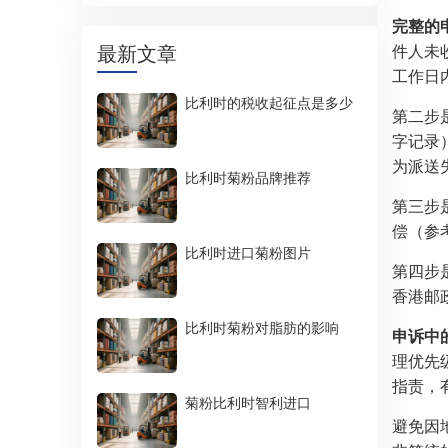
完整的
最新文章
件人未
工作日
比利时的税收起征点是多少
第二步
字记录
为派送
比利时菊粉品牌推荐
第三步
偿（参
比利时进口菊粉图片
第四步
香港邮
比利时菊粉对脂肪的影响
申诉中
理优先
指责，
菊粉比利时智利进口
避免因地