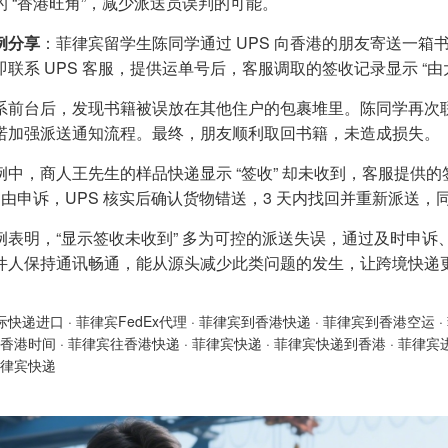
的 “香港旺角”，减少派送员误判的可能。
例分享
：菲律宾留学生陈同学通过 UPS 向香港的朋友寄送一箱
即联系 UPS 客服，提供运单号后，客服调取的签收记录显示 “
系前台后，发现书籍被误放在其他住户的包裹堆里。陈同学再次
诺加强派送通知流程。最终，朋友顺利取回书籍，未造成损失。
例中，商人王先生的样品快递显示 “签收” 却未收到，客服提供的
 为由申诉，UPS 核实后确认货物错送，3 天内找回并重新派送
例表明，“显示签收未收到” 多为可控的派送失误，通过及时申
件人保持通讯畅通，能从源头减少此类问题的发生，让跨境快递
际快递进口
·
菲律宾FedEx代理
·
菲律宾到香港快递
·
菲律宾到香港空运
·
香港时间
·
菲律宾往香港快递
·
菲律宾快递
·
菲律宾快递到香港
·
菲律宾
律宾快递