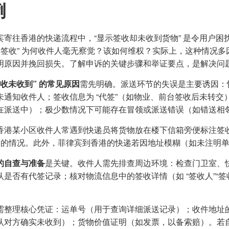
例
宾寄往香港的快递流程中，“显示签收却未收到货物” 是令用户
“已签收” 为何收件人毫无察觉？该如何维权？实际上，这种情况
明原因并挽回损失。了解申诉的关键步骤和举证要点，是解决问
签收未收到” 的常见原因
需先明确。派送环节的失误是主要诱因：
未通知收件人；签收信息为 “代签”（如物业、前台签收后未转交）
在派送中）；极少数情况下可能存在冒领或派送错误（如错送相
香港某小区收件人常遇到快递员将货物放在楼下信箱旁便标注签收
” 的情况。此外，菲律宾到香港的快递若因地址模糊（如未注明
的自查与准备
是关键。收件人需先排查周边环境：检查门卫室、
认是否有代签记录；核对物流信息中的签收详情（如 “签收人”“签收
需整理核心凭证：运单号（用于查询详细派送记录）；收件地址
认对方确实未收到）；货物价值证明（如发票，以备索赔）。若