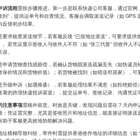
申诉流程
需按步骤推进。第一步是联系快递公司客服，通过官网、A
收到”，提供运单号和自查情况。客服会调取派送记录（如 GPS 定
内反馈初步结果。
是要求核查派送细节，若客服反馈 “已按地址派送”，可要求提
）。若凭证显示签收人与收件人不符（如 “张三代签” 但收件人
失误。
是申请货物查找或赔偿，若确认货物因派送疏漏丢失（如快递员
考保价情况和货物价值）；若货物被找到（如错送邻居家），可
是升级申诉（如遇推诿），若客服处理结果不满意（如拒绝赔偿
政署的跨境快递投诉渠道），提交运单号、签收记录、沟通凭证
的注意事项
需格外留意。时效是关键，发现问题后需在 7 天内申
级；凭证需完整，尤其是签收照片和地址信息，能直接证明派送
有助于客服更高效地协助解决问题。
址模糊导致纠纷，寄件时需提供香港收件地址的详细信息（如 “香港九龙