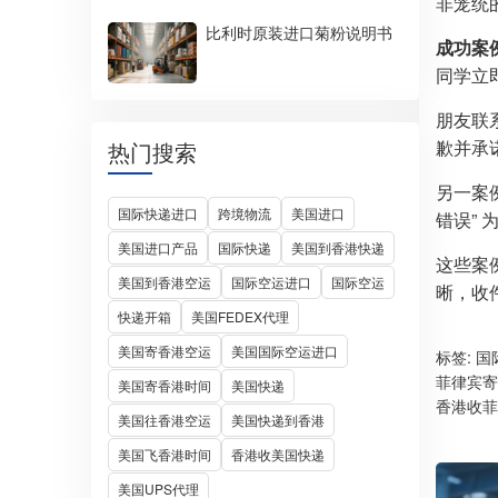
非笼统
比利时原装进口菊粉说明书
成功案
同学立
朋友联
歉并承
热门搜索
另一案
国际快递进口
跨境物流
美国进口
错误”
美国进口产品
国际快递
美国到香港快递
这些案
美国到香港空运
国际空运进口
国际空运
晰，收
快递开箱
美国FEDEX代理
美国寄香港空运
美国国际空运进口
标签:
国
菲律宾寄
美国寄香港时间
美国快递
香港收菲
美国往香港空运
美国快递到香港
美国飞香港时间
香港收美国快递
美国UPS代理