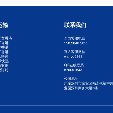
运输
联系我们
亚寄香港
全国客服电话
寄香港
158 2040 2855
寄香港
寄香港
官方客服微信
际快递
wanyq5868
际快递
QQ在线联系
输案例
运订舱
870691543
公司地址
广东深圳市宝安区福永镇福中
业园深和商务大厦5楼