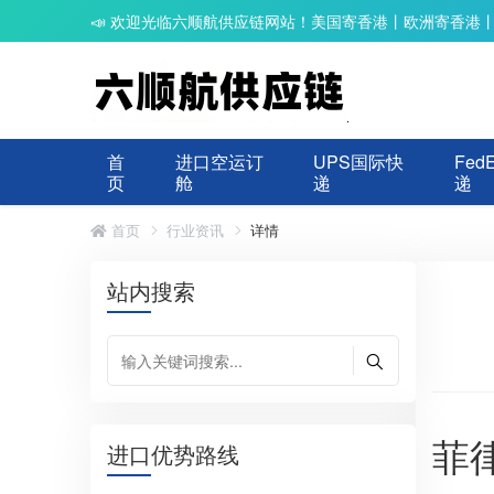
📣 欢迎光临六顺航供应链网站！美国寄香港丨欧洲寄香港
首
进口空运订
UPS国际快
Fed
页
舱
递
递
首页
行业资讯
详情
站内搜索
菲
进口优势路线