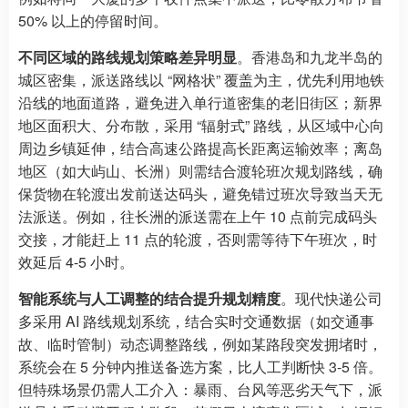
50% 以上的停留时间。
不同区域的路线规划策略差异明显
。香港岛和九龙半岛的
城区密集，派送路线以 “网格状” 覆盖为主，优先利用地铁
沿线的地面道路，避免进入单行道密集的老旧街区；新界
地区面积大、分布散，采用 “辐射式” 路线，从区域中心向
周边乡镇延伸，结合高速公路提高长距离运输效率；离岛
地区（如大屿山、长洲）则需结合渡轮班次规划路线，确
保货物在轮渡出发前送达码头，避免错过班次导致当天无
法派送。例如，往长洲的派送需在上午 10 点前完成码头
交接，才能赶上 11 点的轮渡，否则需等待下午班次，时
效延后 4-5 小时。
智能系统与人工调整的结合提升规划精度
。现代快递公司
多采用 AI 路线规划系统，结合实时交通数据（如交通事
故、临时管制）动态调整路线，例如某路段突发拥堵时，
系统会在 5 分钟内推送备选方案，比人工判断快 3-5 倍。
但特殊场景仍需人工介入：暴雨、台风等恶劣天气下，派