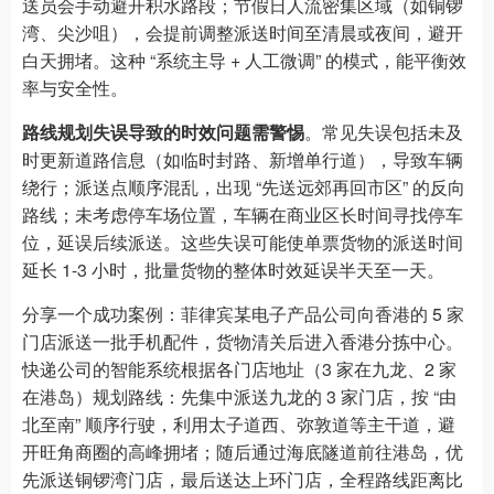
送员会手动避开积水路段；节假日人流密集区域（如铜锣
湾、尖沙咀），会提前调整派送时间至清晨或夜间，避开
白天拥堵。这种 “系统主导 + 人工微调” 的模式，能平衡效
率与安全性。
路线规划失误导致的时效问题需警惕
。常见失误包括未及
时更新道路信息（如临时封路、新增单行道），导致车辆
绕行；派送点顺序混乱，出现 “先送远郊再回市区” 的反向
路线；未考虑停车场位置，车辆在商业区长时间寻找停车
位，延误后续派送。这些失误可能使单票货物的派送时间
延长 1-3 小时，批量货物的整体时效延误半天至一天。
分享一个成功案例：菲律宾某电子产品公司向香港的 5 家
门店派送一批手机配件，货物清关后进入香港分拣中心。
快递公司的智能系统根据各门店地址（3 家在九龙、2 家
在港岛）规划路线：先集中派送九龙的 3 家门店，按 “由
北至南” 顺序行驶，利用太子道西、弥敦道等主干道，避
开旺角商圈的高峰拥堵；随后通过海底隧道前往港岛，优
先派送铜锣湾门店，最后送达上环门店，全程路线距离比