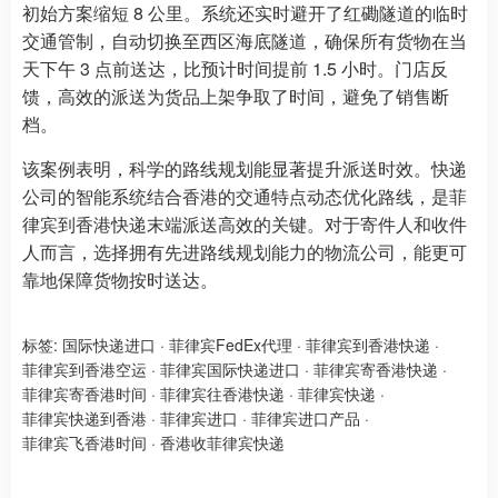
初始方案缩短 8 公里。系统还实时避开了红磡隧道的临时
交通管制，自动切换至西区海底隧道，确保所有货物在当
天下午 3 点前送达，比预计时间提前 1.5 小时。门店反
馈，高效的派送为货品上架争取了时间，避免了销售断
档。
该案例表明，科学的路线规划能显著提升派送时效。快递
公司的智能系统结合香港的交通特点动态优化路线，是菲
律宾到香港快递末端派送高效的关键。对于寄件人和收件
人而言，选择拥有先进路线规划能力的物流公司，能更可
靠地保障货物按时送达。
标签:
国际快递进口
·
菲律宾FedEx代理
·
菲律宾到香港快递
·
菲律宾到香港空运
·
菲律宾国际快递进口
·
菲律宾寄香港快递
·
菲律宾寄香港时间
·
菲律宾往香港快递
·
菲律宾快递
·
菲律宾快递到香港
·
菲律宾进口
·
菲律宾进口产品
·
菲律宾飞香港时间
·
香港收菲律宾快递