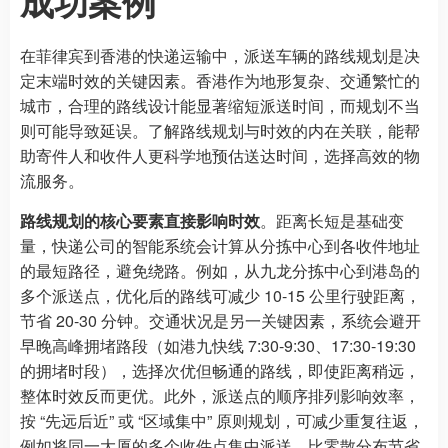
成功案例
在菲律宾到香港的快递运输中，派送车辆的路线规划是决
定末端时效的关键因素。香港作为地形复杂、交通繁忙的
城市，合理的路线设计能显著缩短派送时间，而规划不当
则可能导致延误。了解路线规划与时效的内在关联，能帮
助寄件人和收件人更科学地预估送达时间，选择高效的物
流服务。
路线规划的核心要素直接影响时效
。距离长短是基础变
量，快递公司的智能系统会计算从分拣中心到各收件地址
的最短路径，避免绕路。例如，从九龙分拣中心到港岛的
多个派送点，优化后的路线可减少 10-15 公里行驶距离，
节省 20-30 分钟。交通状况是另一关键因素，系统会避开
早晚高峰拥堵路段（如港九快线 7:30-9:30、17:30-19:30
的拥堵时段），选择次优但畅通的路线，即使距离稍远，
整体时效反而更优。此外，派送点的顺序排列影响效率，
按 “先远后近” 或 “区域集中” 原则规划，可减少重复往返，
例如将同一大厦的多个收件点集中派送，比零散分布节省