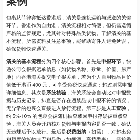
案例
包裹从菲律宾抵达香港后，清关是连接运输与派送的关键
环节。香港作为自由港，清关流程相对简便，但仍需遵循
严格的监管规定，尤其针对特殊品类货物。了解清关的基
本流程、所需资料及注意事项，能帮助寄件人避免延误，
确保货物快速通关。
清关的基本流程
分为四个核心步骤。首先是
申报环节
，快
递公司会根据运单信息（如货物名称、数量、价值、原产
地）向香港海关提交电子报关单，若为个人自用物品且价
值低于港币 400 元，可享受免税快速通道；超过则需申报
详细信息。其次是
系统核验
，海关系统会自动比对申报数
据与历史记录，排查是否存在违禁品或申报不符的情况，
无异常的包裹会直接进入放行流程。第三步是
人工查验
，
约 5%-10% 的包裹会被随机抽查或因申报存疑被重点查
验，海关人员会开箱核对货物与申报内容是否一致，确认
无违规后予以放行。最后是
税费缴纳
（如需），对超出免
税额度的货物或应税品类（如烟酒、高档手表），需按香