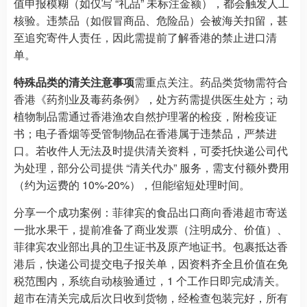
值申报模糊（如仅写 “礼品” 未标注金额），都会触发人工
核验。违禁品（如假冒商品、危险品）会被海关扣留，甚
至追究寄件人责任，因此需提前了解香港的禁止进口清
单。
特殊品类的清关注意事项
需重点关注。药品类货物需符合
香港《药剂业及毒药条例》，处方药需提供医生处方；动
植物制品需通过香港渔农自然护理署的检疫，附检疫证
书；电子香烟等受管制物品在香港属于违禁品，严禁进
口。若收件人无法及时提供清关资料，可委托快递公司代
为处理，部分公司提供 “清关代办” 服务，需支付额外费用
（约为运费的 10%-20%），但能缩短处理时间。
分享一个成功案例：菲律宾的食品出口商向香港超市寄送
一批水果干，提前准备了商业发票（注明成分、价值）、
菲律宾农业部出具的卫生证书及原产地证书。包裹抵达香
港后，快递公司提交电子报关单，因资料齐全且价值在免
税范围内，系统自动核验通过，1 个工作日即完成清关。
超市在清关完成后次日收到货物，经检查包装完好，所有