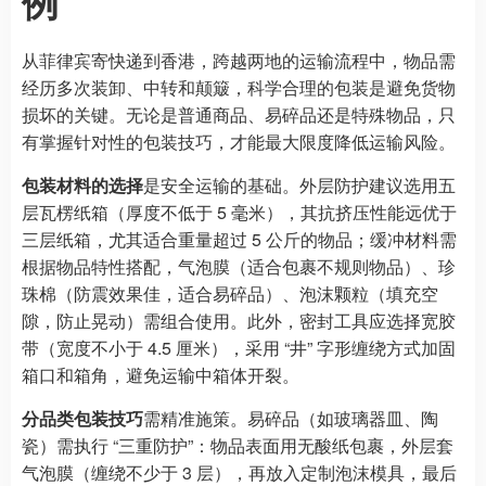
例
从菲律宾寄快递到香港，跨越两地的运输流程中，物品需
经历多次装卸、中转和颠簸，科学合理的包装是避免货物
损坏的关键。无论是普通商品、易碎品还是特殊物品，只
有掌握针对性的包装技巧，才能最大限度降低运输风险。
包装材料的选择
是安全运输的基础。外层防护建议选用五
层瓦楞纸箱（厚度不低于 5 毫米），其抗挤压性能远优于
三层纸箱，尤其适合重量超过 5 公斤的物品；缓冲材料需
根据物品特性搭配，气泡膜（适合包裹不规则物品）、珍
珠棉（防震效果佳，适合易碎品）、泡沫颗粒（填充空
隙，防止晃动）需组合使用。此外，密封工具应选择宽胶
带（宽度不小于 4.5 厘米），采用 “井” 字形缠绕方式加固
箱口和箱角，避免运输中箱体开裂。
分品类包装技巧
需精准施策。易碎品（如玻璃器皿、陶
瓷）需执行 “三重防护”：物品表面用无酸纸包裹，外层套
气泡膜（缠绕不少于 3 层），再放入定制泡沫模具，最后