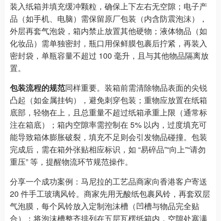
装入纸箱并填充缓冲颗粒，确保上下左右无空隙；电子产
品（如手机、电脑）需保留原厂包装（内含防震泡沫），
外层再套气泡袋，箱内禁止放置其他硬物；液体物品（如
化妆品）需单独密封，瓶口用保鲜膜包裹后拧紧，再装入
密封袋，单瓶容量不超过 100 毫升，且与其他物品隔离放
置。
包装流程的规范
同样重要。装箱前需清除物品表面的尖锐
凸起（如金属挂钩），避免刺穿包装；重物应放置在纸箱
底部，轻物在上，且总重量不超过纸箱承重上限（通常标
注在箱底）；箱内空隙率需控制在 5% 以内，过度填充可
能导致箱体膨胀破裂，填充不足则会引发物品碰撞。包装
完成后，需在箱外张贴相应标识，如 “易碎品”“向上”“请勿
重压” 等，提醒物流环节规范操作。
分享一个成功案例：马尼拉的工艺品商家向香港客户寄送
20 件手工玻璃风铃。商家先用无酸纸包裹风铃，再套双层
气泡膜，每个风铃放入定制泡沫槽（凹槽与物品完全贴
合）；将泡沫槽整齐排列在五层瓦楞纸箱内，空隙处塞满