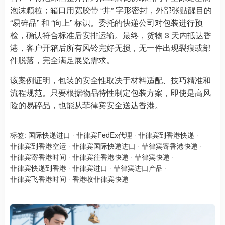
泡沫颗粒；箱口用宽胶带 “井” 字形密封，外部张贴醒目的
“易碎品” 和 “向上” 标识。委托的快递公司对包装进行预
检，确认符合标准后安排运输。最终，货物 3 天内抵达香
港，客户开箱后所有风铃完好无损，无一件出现裂痕或部
件脱落，完全满足展览需求。
该案例证明，包装的安全性取决于材料适配、技巧精准和
流程规范。只要根据物品特性制定包装方案，即使是高风
险的易碎品，也能从菲律宾安全送达香港。
标签:
国际快递进口
·
菲律宾FedEx代理
·
菲律宾到香港快递
·
菲律宾到香港空运
·
菲律宾国际快递进口
·
菲律宾寄香港快递
·
菲律宾寄香港时间
·
菲律宾往香港快递
·
菲律宾快递
·
菲律宾快递到香港
·
菲律宾进口
·
菲律宾进口产品
·
菲律宾飞香港时间
·
香港收菲律宾快递