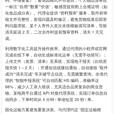
码、申报要素），避免因格式不符退回；个人物品清单统
一标注 “自用”“数量”“价值”，敏感货提前附上合规证明（如
化妆品成分表）。代理会提供 “资料预审” 服务，取件前审
核文件完整性，发现问题及时修正，避免货物抵港后因资
料问题滞留。某个人寄件人首次未按模板填写清单，导致
清关延误 2 天，二次合作时提前预审资料，清关 1 天完
成。
利用数字化工具提升操作效率。通过代理的小程序或官网
完成在线下单，自动生成标准化运单（无需手动填写）；
上传文件（发票、清单）至系统，实现电子报关（比纸质
报关快 1 – 2 天）；开通短信或微信通知，自动接收 “取件
成功”“清关完成” 等关键节点信息，无需频繁查询。全境代
理的 “智能申报系统” 可自动匹配 HS 编码，准确率达
98%，减少人工录入错误，尤其适合品类复杂的商业货
物。某电商平台通过 API 对接代理系统，实现订单信息自
动同步，下单时间从 5 分钟 / 单缩短至 30 秒 / 单。
固化运输方案避免重复决策。与代理约定 “固定运输模