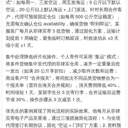
式”：如每周一、三发空运，周五发海运；5 公斤以下默认
空运，20 公斤以上默认海运 + 上门派送。针对长期合作客
户，代理可预留固定仓位（如每周 500 公斤空运额度），
无需每次确认仓位 availability，确保货物 “即到即运”。某
服装厂每月从菲律宾寄 3 批货物，通过固化方案，运输计
划提前 1 周确定，避免临时订舱延误，时效波动从 ±3 天
缩小至 ±1 天。
集中处理降低碎片化操作。个人寄件可采用 “集运” 模式：
将多件货物集中至代理的菲律宾仓库，凑齐一定重量后统
一发出（如满 20 公斤享折扣），减少取件次数和运费；
商业客户可 “合并报关”，将同批次不同品类货物整合为一
个报关单（需符合海关合并规则），清关费用降低 40%，
时间缩短 1 天。某留学生分 3 次寄行李，合并运输后运费
节省 30%，操作步骤从 3 次减至 1 次。
张先生的案例展现了简化流程的实际效果。他每月从菲律
宾寄电子产品至香港，通过三项措施简化流程：1. 与全境
代理签订长期协议，固化 “空运 + 门到门” 方案；2. 资料预