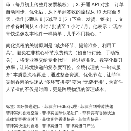
审（每月初上传整月发票模板）；3. 开通 API 对接，订单
自动同步。优化后，从下单到签收的流程从 10 天缩至 5
天，操作步骤从 8 步减至 3 步（下单、发货、签收），文
件准备时间从 4 小时 / 批减至 1 小时 / 月。他表示：“现在
寄快递像发本地件一样简单，几乎不用操心。”
简化流程的关键原则是 “减少环节、提前准备、利用工
具”。避免在非核心环节浪费精力（如自行订舱、手动报
关），将专业事交给专业代理；通过标准化、数字化提升
效率，让跨境快递的复杂度可控。全境代理的 “一站式服
务” 本质是流程再造，通过整合资源、优化节点，让菲律
宾到香港的快递从 “多环节拼凑” 变为 “无缝衔接”，为寄件
人节省的不仅是时间，更是跨境物流的管理成本。
标签:
国际快递进口
·
菲律宾FedEx代理
·
菲律宾到香港快递
·
菲律宾到香港空运
·
菲律宾国际快递进口
·
菲律宾寄香港快递
·
菲律宾寄香港时间
·
菲律宾往香港快递
·
菲律宾快递
·
菲律宾快递到香港
·
菲律宾进口
·
菲律宾进口产品
·