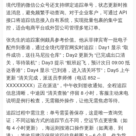
境代理的微信公众号还支持绑定追踪单号，状态更新时推
送消息，避免频繁手动查询。对于企业客户，可通过 API
接口将追踪信息接入自有系统，实现批量包裹的集中监
控，适合电商平台或外贸公司管理多笔订单。
张先生的追踪案例颇具参考价值。他从菲律宾寄一批电子
配件到香港，通过全境代理官网实时追踪：Day1 显示 “取
件成功，送往马尼拉仓库”；Day2 更新为 “已完成出口清
关，等待装机”；Day3 提示 “航班起飞，预计次日 09:00 抵
达香港”；Day4 显示 “已到港，进入清关环节”；Day5 上午
更新 “清关完成，派送员李师傅（电话 852 –
XXXXXXXX）正在派送”，中午收到签收通知。全程追踪
信息清晰，中途因 “清关查验” 停留 8 小时，客服主动来电
说明是例行检查，无需额外操作，让他无需焦虑等待。
追踪过程中需注意：单号需妥善保存，这是唯一查询凭
证；不同运输方式的追踪节点不同，空运节点更密集（如
每 4 小时更新），海运则按港口操作更新（如离港、到
港）；签收后建议保留追踪信息截图 3 – 6 个月，作为货