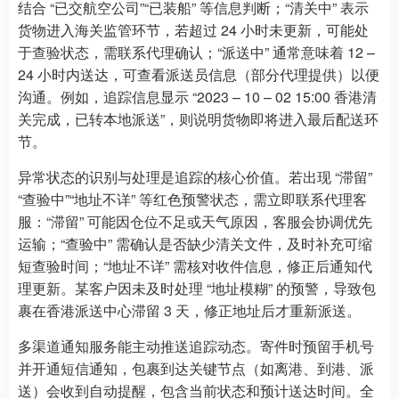
结合 “已交航空公司”“已装船” 等信息判断；“清关中” 表示
货物进入海关监管环节，若超过 24 小时未更新，可能处
于查验状态，需联系代理确认；“派送中” 通常意味着 12 –
24 小时内送达，可查看派送员信息（部分代理提供）以便
沟通。例如，追踪信息显示 “2023 – 10 – 02 15:00 香港清
关完成，已转本地派送”，则说明货物即将进入最后配送环
节。
异常状态的识别与处理是追踪的核心价值。若出现 “滞留”
“查验中”“地址不详” 等红色预警状态，需立即联系代理客
服：“滞留” 可能因仓位不足或天气原因，客服会协调优先
运输；“查验中” 需确认是否缺少清关文件，及时补充可缩
短查验时间；“地址不详” 需核对收件信息，修正后通知代
理更新。某客户因未及时处理 “地址模糊” 的预警，导致包
裹在香港派送中心滞留 3 天，修正地址后才重新派送。
多渠道通知服务能主动推送追踪动态。寄件时预留手机号
并开通短信通知，包裹到达关键节点（如离港、到港、派
送）会收到自动提醒，包含当前状态和预计送达时间。全