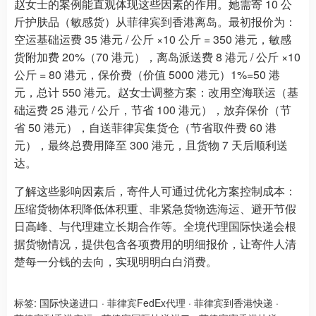
赵女士的案例能直观体现这些因素的作用。她需寄 10 公
斤护肤品（敏感货）从菲律宾到香港离岛。最初报价为：
空运基础运费 35 港元 / 公斤 ×10 公斤 = 350 港元，敏感
货附加费 20%（70 港元），离岛派送费 8 港元 / 公斤 ×10
公斤 = 80 港元，保价费（价值 5000 港元）1%=50 港
元，总计 550 港元。赵女士调整方案：改用空海联运（基
础运费 25 港元 / 公斤，节省 100 港元），放弃保价（节
省 50 港元），自送菲律宾集货仓（节省取件费 60 港
元），最终总费用降至 300 港元，且货物 7 天后顺利送
达。
了解这些影响因素后，寄件人可通过优化方案控制成本：
压缩货物体积降低体积重、非紧急货物选海运、避开节假
日高峰、与代理建立长期合作等。全境代理国际快递会根
据货物情况，提供包含各项费用的明细报价，让寄件人清
楚每一分钱的去向，实现明明白白消费。
标签:
国际快递进口
·
菲律宾FedEx代理
·
菲律宾到香港快递
·