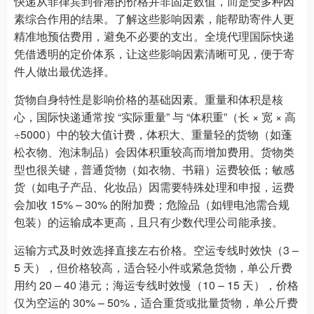
快递从菲律宾到香港的价格并非固定数值，而是受多种因
素综合作用的结果。了解这些影响因素，能帮助寄件人更
精准地预估费用，避免不必要的支出。全境代理国际快递
凭借透明的定价体系，让这些影响因素清晰可见，便于寄
件人做出最优选择。
货物自身特性是影响价格的基础因素。重量和体积是核
心，国际快递通常按 “实际重量” 与 “体积重”（长 × 宽 × 高
÷5000）中的较大值计费，体积大、重量轻的货物（如蓬
松衣物、泡沫制品）会因体积重较高而增加费用。货物类
型也很关键，普通货物（如衣物、书籍）运费较低；敏感
货（如电子产品、化妆品）因需要特殊处理和申报，运费
会加收 15% – 30% 的附加费；危险品（如锂电池需合规
包装）的运输成本更高，且只有少数代理公司能承接。
运输方式及时效选择直接左右价格。空运专线时效快（3 –
5 天），但价格较高，适合轻小件或紧急货物，单公斤费
用约 20 – 40 港元；海运专线时效慢（10 – 15 天），价格
仅为空运的 30% – 50%，适合重货或批量货物，单公斤费