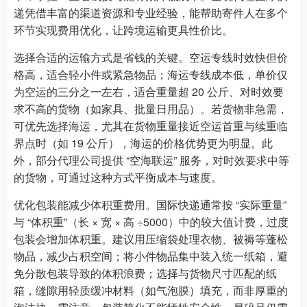
递凭借丰富的渠道资源和专业经验，能帮助寄件人在多个
环节实现费用优化，让跨境运输更具性价比。
选择合适的运输方式是省钱的关键。空运专线时效快但价
格高，适合轻小件或紧急物品；海运专线成本低，单价仅
为空运的三分之一左右，适合重量超 20 公斤、对时效要
求不高的货物（如家具、批量日用品）。若货物非急需，
可优先选择海运，尤其在货物重量接近空运首重与续重临
界点时（如 19 公斤），海运的价格优势更为明显。此
外，部分代理公司提供 “空海联运” 服务，对时效要求中等
的货物，可通过这种方式平衡成本与速度。
优化包装能减少体积重费用。国际快递通常按 “实际重量”
与 “体积重”（长 × 宽 × 高 ÷5000）中的较大值计费，过度
包装会增加体积重。建议用压缩袋处理衣物、被褥等蓬松
物品，减少占积空间；将小件物品集中装入统一纸箱，避
免分散包装导致的体积浪费；选择与货物尺寸匹配的纸
箱，缝隙用轻质缓冲材料（如气泡膜）填充，而非厚重的