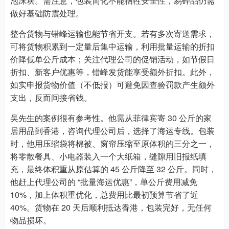
泡沫块。需注意，包装简化不能牺牲安全性，易碎品仍需
做好基础防震处理。
整合货物与错峰运输也能节省开支。若有多次寄送需求，
可将货物积累到一定量后集中运输，利用批量运输的折扣
价降低单公斤成本；关注代理公司的促销活动，如节假日
折扣、新客户优惠等，错峰发货能享受额外折扣。此外，
如实申报货物价值（不低报）可避免因查验罚款产生额外
支出，反而间接省钱。
吴先生的案例很有参考性。他需从菲律宾寄 30 公斤的家
居用品到香港，咨询代理公司后，选择了海运专线。包装
时，他用压缩袋将棉被、窗帘压缩至原体积的三分之一，
将零散餐具、小电器装入一个大纸箱，缝隙用旧报纸填
充，最终体积重从原估算的 45 公斤降至 32 公斤。同时，
他赶上代理公司的 “批量海运优惠”，单公斤费用减免
10%，加上体积重优化，总费用比最初预算节省了近
40%。货物在 20 天后顺利抵达香港，包装完好，无任何
物品损坏。