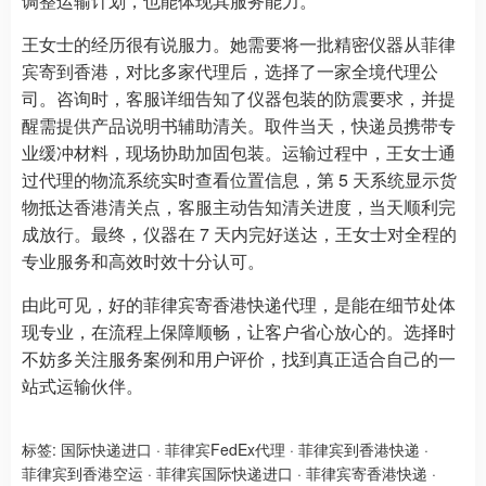
调整运输计划，也能体现其服务能力。
王女士的经历很有说服力。她需要将一批精密仪器从菲律
宾寄到香港，对比多家代理后，选择了一家全境代理公
司。咨询时，客服详细告知了仪器包装的防震要求，并提
醒需提供产品说明书辅助清关。取件当天，快递员携带专
业缓冲材料，现场协助加固包装。运输过程中，王女士通
过代理的物流系统实时查看位置信息，第 5 天系统显示货
物抵达香港清关点，客服主动告知清关进度，当天顺利完
成放行。最终，仪器在 7 天内完好送达，王女士对全程的
专业服务和高效时效十分认可。
由此可见，好的菲律宾寄香港快递代理，是能在细节处体
现专业，在流程上保障顺畅，让客户省心放心的。选择时
不妨多关注服务案例和用户评价，找到真正适合自己的一
站式运输伙伴。
标签:
国际快递进口
·
菲律宾FedEx代理
·
菲律宾到香港快递
·
菲律宾到香港空运
·
菲律宾国际快递进口
·
菲律宾寄香港快递
·