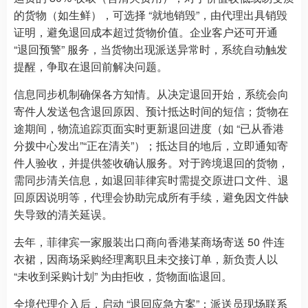
的货物（如生鲜），可选择 “就地销毁”，由代理出具销毁
证明，避免退回成本超过货物价值。企业客户还可开通
“退回预警” 服务，当货物出现派送异常时，系统自动触发
提醒，争取在退回前解决问题。
信息同步机制确保各方知情。从决定退回开始，系统会向
寄件人发送包含退回原因、预计抵达时间的短信；货物在
途期间，物流追踪页面实时更新退回进度（如 “已从香港
分拨中心发出”“正在清关”）；抵达目的地后，立即通知寄
件人验收，并提供签收确认服务。对于跨境退回的货物，
需同步清关信息，如退回菲律宾时需提交原进口文件、退
回原因说明等，代理会协助完成所有手续，避免因文件缺
失导致的清关延误。
去年，菲律宾一家服装出口商向香港某商场寄送 50 件连
衣裙，因商场采购经理离职且未交接订单，新负责人以
“未收到采购计划” 为由拒收，货物面临退回。
全境代理介入后，启动 “退回应急方案”：派送员现场联系