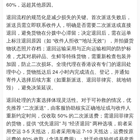
60%，远超其他原因。
退回流程的规范化是减少损失的关键。首次派送失败后，
派送员需立即联系收件人，明确是否需要二次派送或直接
退回，避免货物在分拨中心滞留；决定退回后，需在运单
上标注退回原因（如 “收件人拒收”“地址无效”），并拍摄货
物状态照片存档；退回运输采用与正向运输相同的防护标
准，尤其对易碎品、生鲜等特殊货物，需重新检查包装并
加固，防止二次损坏。全境代理在香港设有专门的退回处
理中心，货物抵达后 24 小时内完成清点、登记，并通知
寄件人选择后续方案（如重新派送、退回菲律宾、就地销
毁），避免决策延误。
退回处理的方案选择体现灵活性。对于可补救的情况，优
先推荐 “二次派送”，由客服协助核实正确地址或与收件人
重新约定时间，仅收取 50% 的二次派送费；需退回菲律宾
的货物，提供 “优先退回” 与 “经济退回” 两种选项，前者采
用空运 3-5 天抵达，后者采用海运 7-10 天抵达，运费按原
运费的 80% 收取（含清关费用）；对于价值较低或易变质