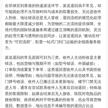
在菲律宾到香港的快递派送环节，派送退回虽不常见，却
可能因处理不当导致时间与成本的双重损失。无论是收件
人拒收、地址错误还是无人签收，退回流程的规范化处理
都能最大限度减少损耗，为货物的二次流转提供保障。全
境代理的国际快递服务商通过建立清晰的退回机制、灵活
的处理方案与透明的信息同步，让派送退回从 “被动应对”
变为 “可控流程”，彰显一站式门到门运输的全链路服务能
力。
派送退回的常见原因可归为三类。收件人主动拒收是主要
情况，包括货物与预期不符（如型号错误、外观破损）、
订单取消或重复下单等，这类退回需收件人出具书面拒收
说明，明确理由；地址问题导致的无法派送也较常见，如
门牌号错误、收件人已搬迁且未更新地址、楼宇门禁无法
进入等，通常在尝试联系收件人无果后启动退回；特殊场
景的客观限制，如展会结束后无人接收、医院对危险品的
接收限制、政府机构对不明包裹的拒收等，也会导致货物
退回。数据显示，地址信息不准确导致的退回占比达