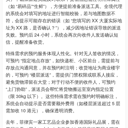
（如 “易碎品”“生鲜”），方便提前准备派送工具。全境代理
的系统会对填写的地址进行智能校验，若与地图数据不
符，会提示可能存在的错误（如 “您填写的 XX 大厦实际地
址为 XX 路，是否确认？”），减少因地址错误导致的派送
失败。预约后 24 小时，系统会再次向收件人发送确认短
信，提醒准备收货。
特殊需求的预约服务体现人性化。针对无人签收的情况，
可预约 “指定地点存放”，如快递柜、小区前台，需提前与
存放点沟通同意，并在预约时注明；收货地址为商业楼宇
的，可预约 “楼层派送”，需提供门禁权限或联系人接应，
避免货物滞留在大堂；对于行动不便的收件人，可预约
“上门协助”，派送员会帮忙将货物搬运至室内指定位置
（限 30kg 以下）。这些特殊需求需在预约时明确标注，
系统会自动提示是否需要额外费用（如楼层派送超过 5 层
需加收 10 港元），确保透明消费。
去年，菲律宾一家工艺品企业参加香港国际礼品展，需在