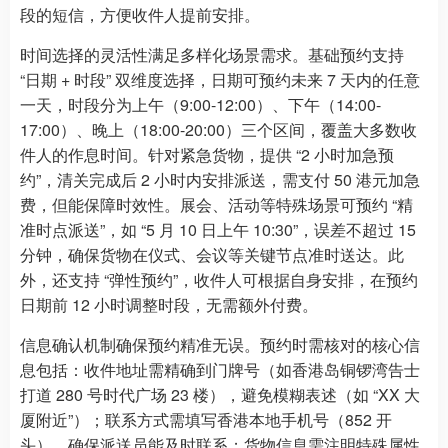
段的短信，方便收件人提前安排。
时间选择的灵活性满足多样化场景需求。基础预约支持
“日期 + 时段” 双维度选择，日期可预约未来 7 天内的任意
一天，时段分为上午（9:00-12:00）、下午（14:00-
17:00）、晚上（18:00-20:00）三个区间，覆盖大多数收
件人的作息时间。针对紧急货物，提供 “2 小时加急预
约”，清关完成后 2 小时内安排派送，需支付 50 港元加急
费，但能保障时效性。展会、活动等特殊场景可预约 “精
准时点派送”，如 “5 月 10 日上午 10:30”，误差不超过 15
分钟，确保货物在仪式、会议等关键节点准时送达。此
外，还支持 “弹性预约”，收件人可根据自身安排，在预约
日期前 12 小时调整时段，无需额外付费。
信息确认机制确保预约精准无误。预约时需核对的核心信
息包括：收件地址需精确到门牌号（如香港岛铜锣湾告士
打道 280 号时代广场 23 楼），避免模糊表述（如 “XX 大
厦附近”）；联系方式需填写香港本地手机号（852 开
头），确保派送员能及时联系；货物信息需注明特殊属性