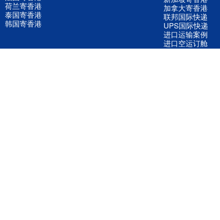
荷兰寄香港
加拿大寄香港
泰国寄香港
联邦国际快递
韩国寄香港
UPS国际快递
进口运输案例
进口空运订舱
联系我们
全国客服电话
158 2040 2855
官方客服微信
wanyq5868
QQ在线联系
870691543
公司地址
广东深圳市宝安区福永镇福中路福中工业园深和商务大厦5楼