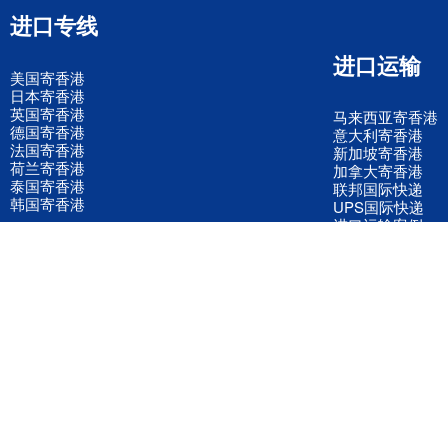
进口专线
进口运输
美国寄香港
日本寄香港
英国寄香港
马来西亚寄香港
德国寄香港
意大利寄香港
法国寄香港
新加坡寄香港
荷兰寄香港
加拿大寄香港
泰国寄香港
联邦国际快递
韩国寄香港
UPS国际快递
进口运输案例
进口空运订舱
联系我们
全国客服电话
158 2040 2855
官方客服微信
wanyq5868