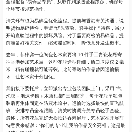
全程配备 “易碎品专员”，从取件到派送全程跟踪，确保每
个环节按规范操作。
清关环节也为易碎品优化流程。提前与香港海关沟通，说
明货物易碎特性，申请 “优先查验、轻手操作” 待遇，减少
开箱查验过程中的损坏风险。对于需要商检的易碎品，提
前准备好相关文件，缩短滞留时间，降低意外发生概率。
去年，菲律宾一位陶瓷艺术家要将 10 件手工青瓷花瓶寄
往香港参加艺术展，这些花瓶造型纤细，瓶口厚度仅 2 毫
米，稍有碰撞就可能碎裂。此前寄送的作品曾因运输损
坏，让艺术家十分担忧。
我们接下委托后，立即派出专业包装团队上门，采用 “气
泡膜 + 泡沫卡槽 + 木质框架” 三层防护，每个花瓶单独包
装后再集体固定在防震木箱中。运输时选择最快的直飞航
班，安排专员全程跟随，清关时协调海关专员轻手查验。
最终，所有花瓶完好无损抵达香港展厅，艺术家在开展前
特意发来感谢：“你们的专业让我的作品安全亮相，这是最