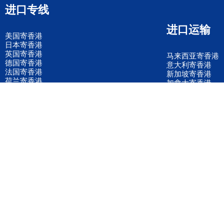
进口专线
进口运输
美国寄香港
日本寄香港
英国寄香港
马来西亚寄香港
德国寄香港
意大利寄香港
法国寄香港
新加坡寄香港
荷兰寄香港
加拿大寄香港
泰国寄香港
联邦国际快递
韩国寄香港
UPS国际快递
进口运输案例
进口空运订舱
联系我们
全国客服电话
158 2040 2855
官方客服微信
wanyq5868