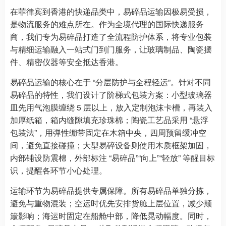
在菲律宾到香港的快递品类中，易碎品运输因极易受损，
是物流服务的难点所在。作为全境代理的国际快递服务
商，我们专为易碎品打造了全流程防护体系，将专业包装
与精细运输融入一站式门到门服务，让玻璃制品、陶瓷摆
件、精密仪器等安全抵达香港。
易碎品运输的核心在于 “分层防护与全程轻运”。针对不同
易碎品的特性，我们设计了阶梯式包装方案：小型玻璃器
皿先用气泡膜缠绕 5 层以上，放入定制泡沫卡槽，再装入
加厚纸箱，箱内缝隙填充珍珠棉；陶瓷工艺品采用 “悬浮
包装法”，用弹性绷带固定在木箱中央，四周预留缓冲空
间，避免直接碰撞；大型易碎设备则使用木质框架加固，
内部铺设防震棉，外部标注 “易碎品”“向上”“轻放” 等醒目标
识，提醒各环节小心处理。
运输环节为易碎品提供专属保障。所有易碎品单独分拣，
避免与重物混装；空运时优先安排货舱上层位置，减少颠
簸影响；海运时固定在船舱中部，降低晃动幅度。同时，