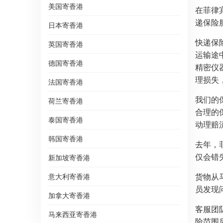
美国寄香港
在菲律
递保险
日本寄香港
快递保
英国寄香港
运输途
德国寄香港
精密仪
理损失
法国寄香港
我们的
荷兰寄香港
合理的
泰国寄香港
动理赔
韩国寄香港
去年，
仅会错
新加坡寄香港
货物从
意大利寄香港
员发现
加拿大寄香港
客服团
马来西亚寄香港
险范围