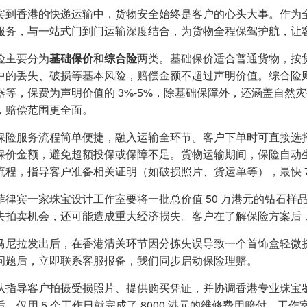
宾到香港的快递运输中，货物安全始终是客户的心头大事。作为
服务，与一站式门到门运输深度结合，为货物全程保驾护航，让
险主要分为
基础保价
和
综合险
两类。基础保价适合普通货物，按货
中的丢失、破损等基本风险，赔偿金额不超过声明价值。综合险
器等，保费为声明价值的 3%-5%，除基础保障外，还涵盖自然
，赔偿范围更全面。
保险服务流程简单便捷，融入运输全环节。客户下单时可直接选
保价金额，避免超额投保或保障不足。货物运输期间，保险自动生
流程，指导客户准备相关证明（如破损照片、货运单等），最快 
菲律宾一家珠宝设计工作室要将一批总价值 50 万港元的钻石
失拍卖机会，还可能造成重大经济损失。客户在了解保险方案后
马尼拉发出后，在香港清关环节因分拣失误导致一个首饰盒轻微
问题后，立即联系客服报备，我们同步启动保险理赔。
队指导客户拍摄受损照片、提供购买凭证，并协调香港专业珠宝
后，仅用 5 个工作日就完成了 8000 港元的维修费用赔付。工