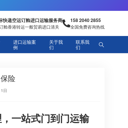
国际快递空运订舱进口运输服务商
158 2040 2855
空运订舱香港转运一般贸易进口清关
全国免费咨询热线
专
进口运输案
关于我
联系我
例
们
们
递保险
11日
理，一站式门到门运输