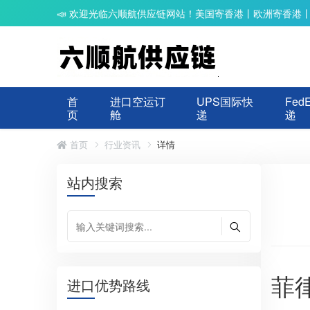
📣 欢迎光临六顺航供应链网站！美国寄香港丨欧洲寄香港
首
进口空运订
UPS国际快
Fed
页
舱
递
递
首页
行业资讯
详情
站内搜索
菲
进口优势路线