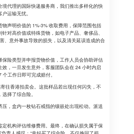
全境代理的国际快递服务商，我们推出多样化的快
客户运输无忧。
物声明价值的 1%-3% 收取费用，保障范围包括
则针对高价值或特殊货物，如电子产品、奢侈品、
灾害、意外事故导致的损失，以及清关延误造成的合
择保险类型并申报货物价值，工作人员会协助评估
效，一旦发生意外，客服团队会在 24 小时内启
7 个工作日即可完成赔付。
样品寄往香港拍卖会。这批样品若出现任何闪失，不
，选择了综合险。
挤压，盒内一枚钻石戒指的镶嵌处出现松动。派送
鉴定机构评估维修费用。最终，在确认损失属于保
作室负责人感叹：“幸好买了综合险，不仅挽回了损