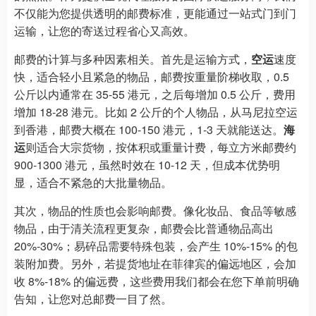
不仅能为您提供透明的邮费标准，更能通过一站式门到门
运输，让您的寄送过程省心又高效。
邮费的计算与多种因素相关。首先是运输方式，
空运
速度
快，适合轻小且紧急的物品，邮费按重量阶梯收取，0.5
公斤以内通常在 35-55 港元，之后每增加 0.5 公斤，费用
增加 18-28 港元。比如 2 公斤的个人物品，从马尼拉空运
到香港，邮费大概在 100-150 港元，1-3 天就能送达。
海
运
则适合大宗货物，按体积或重量计费，每立方米邮费约
900-1300 港元，虽然时效在 10-12 天，但成本优势明
显，适合不紧急的大批量物品。
其次，物品的性质也会影响邮费。像化妆品、食品等敏感
物品，由于清关流程更复杂，邮费会比普通物品高出
20%-30%；易碎品需要特殊包装，会产生 10%-15% 的包
装附加费。另外，若提货地址在菲律宾的偏远地区，会加
收 8%-18% 的偏远费，这些费用我们都会在您下单前明确
告知，让您对总邮费一目了然。