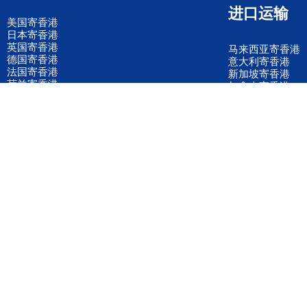
进口运输
美国寄香港
日本寄香港
英国寄香港
马来西亚寄香港
德国寄香港
意大利寄香港
法国寄香港
新加坡寄香港
荷兰寄香港
加拿大寄香港
泰国寄香港
联邦国际快递
韩国寄香港
UPS国际快递
进口运输案例
进口空运订舱
联系我们
全国客服电话
158 2040 2855
官方客服微信
wanyq5868
QQ在线联系
870691543