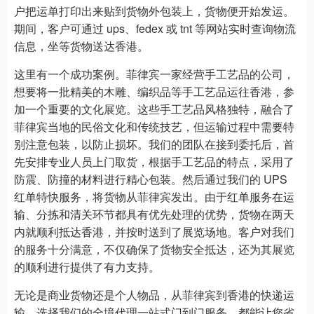
户把运单打印出来贴到货物外包装上，货物便开始发运。
期间，客户可通过 ups、fedex 或 tnt 等网站实时查询物流
信息，坐等货物送达香港。
这里有一个成功案例。菲律宾一家经营手工艺品的公司，
想要将一批精美的木雕、编织品等手工艺品运往香港，参
加一个重要的文化展览。这些手工艺品风格独特，融合了
菲律宾当地的民俗文化和传统技艺，但运输过程中需要特
别注意包装，以防止损坏。我们的团队在接到委托后，首
先安排专业人员上门取货，根据手工艺品的特点，采用了
防震、防撞的材料进行精心包装。然后通过我们的 UPS
红单特快服务，将货物从菲律宾发出。由于红单服务在运
输、分拣和清关环节都具有优先处理的优势，货物在两天
内就顺利抵达香港，并按时送到了展览场地。客户对我们
的服务十分满意，不仅确保了货物安全抵达，还为其展览
的顺利进行提供了有力支持。
无论是商业货物还是个人物品，从菲律宾到香港的快递运
输，选择我们的全境代理一站式门到门服务，都能让您省