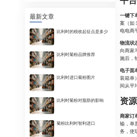
最新文章
一键下
案（如
电电商平
比利时的税收起征点是多少
物流状
向商家与
比利时菊粉品牌推荐
施后，物
电子面
比利时进口菊粉图片
装箱单
间从平
资源
比利时菊粉对脂肪的影响
商家订
菊粉比利时智利进口
输，单
务，使瑞