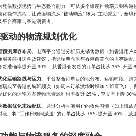
台凭借数据优势与生态整合能力，可从多个维度推动瑞典到香港
简化操作流程，让跨境物流从 “被动响应” 转为 “主动规划”，
及平台商家与香港消费者。
驱动的物流规划优化
据预测库存布局
。电商平台通过分析历史销售数据（如香港用户对
递服务商推送备货建议，指导瑞典仓库与香港前置仓的库存调配
货准确率提升至 90%，从香港仓发货的订单占比从 35% 升至 6
优化运输路线与运力
。平台整合订单目的地分布、运输时段、清
整瑞典至香港的航班频次（如周末订单激增时增加 1 班直飞）
经优化的运输方案使物流资源利用率提升 25%，空驶率下降 30%
为数据优化末端配送
。通过分析香港用户的收件习惯（如上班族
段，将 “工作日晚间派送” 的订单占比从 15% 提升至 40%，派
功能与物流服务的深度融合