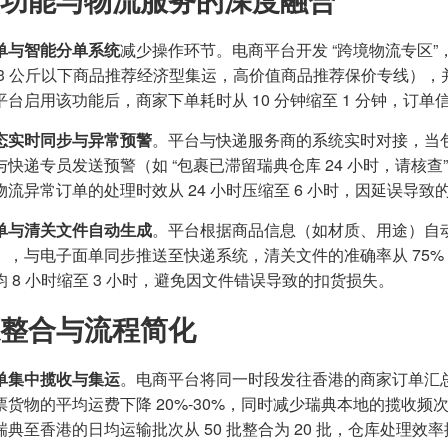
单与智能分单系统
减少操作环节。电商平台开发 “跨境物流专区
 3 公斤以下商品推荐经济型集运，高价值商品推荐保价专线）
台启用该功能后，商家下单耗时从 10 分钟缩至 1 分钟，订单信
态实时同步与异常预警
。平台与快递服务商的系统实时对接，当
快递专员发送预警（如 “包裹已滞留瑞典仓库 24 小时，请核查”
流异常订单的处理时效从 24 小时压缩至 6 小时，因延误导致的
单与清关文件自动生成
。平台根据商品信息（如材质、用途）自
），与电子面单同步推送至快递系统，清关文件的准确率从 75% 
均 8 小时缩至 3 小时，避免因文件错误导致的扣货损失。
整合与流程简化
单集中揽收与集运
。电商平台将同一时段发往香港的商家订单汇
票货物的平均运费下降 20%-30%，同时减少瑞典本地的揽收
典至香港的日均运输批次从 50 批整合为 20 批，仓库处理效率提