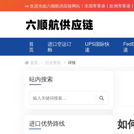
📣 欢迎光临六顺航供应链网站！美国寄香港丨欧洲寄香港
首
进口空运订
UPS国际快
Fed
页
舱
递
递
首页
行业资讯
详情
站内搜索
如
进口优势路线