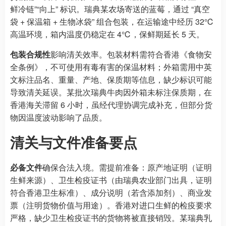
鲜冷链”“向上” 标识。瑞典某农场寄送的蓝莓，通过 “真空
袋 + 保温箱 + 生物冰袋” 组合包装，在运输途中经历 32℃
高温环境，箱内温度仍稳定在 4℃，保鲜期延长 5 天。
包装合规性
影响清关效率。包装材料需符合香港《食物安
全条例》，不可使用有毒有害的保温材料；外箱需用中英
文标注品名、重量、产地、保质期等信息，缺少标识可能
导致清关延误。某批次瑞典牛肉因外箱未标注保质期，在
香港海关滞留 6 小时，虽经代理协调完成补充，但部分货
物因温度波动影响了品质。
清关与文件准备要点
必备文件
确保合法入境。需提前准备：原产地证明（证明
生鲜来源）、卫生检疫证书（由瑞典农业部门出具，证明
符合香港卫生标准）、成分说明（若含添加剂）、商业发
票（注明货物价值与用途）。香港对进口生鲜的检疫要求
严格，缺少卫生检疫证书的货物将被直接销毁。某瑞典乳