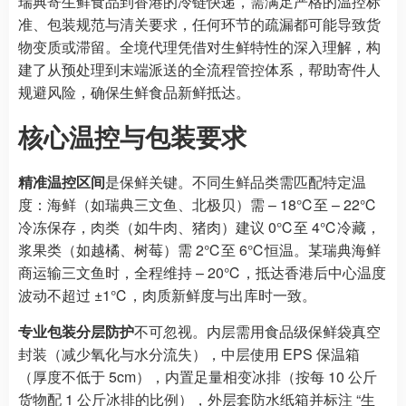
瑞典寄生鲜食品到香港的冷链快递，需满足严格的温控标
准、包装规范与清关要求，任何环节的疏漏都可能导致货
物变质或滞留。全境代理凭借对生鲜特性的深入理解，构
建了从预处理到末端派送的全流程管控体系，帮助寄件人
规避风险，确保生鲜食品新鲜抵达。
核心温控与包装要求
精准温控区间
是保鲜关键。不同生鲜品类需匹配特定温
度：海鲜（如瑞典三文鱼、北极贝）需 – 18℃至 – 22℃
冷冻保存，肉类（如牛肉、猪肉）建议 0℃至 4℃冷藏，
浆果类（如越橘、树莓）需 2℃至 6℃恒温。某瑞典海鲜
商运输三文鱼时，全程维持 – 20℃，抵达香港后中心温度
波动不超过 ±1℃，肉质新鲜度与出库时一致。
专业包装分层防护
不可忽视。内层需用食品级保鲜袋真空
封装（减少氧化与水分流失），中层使用 EPS 保温箱
（厚度不低于 5cm），内置足量相变冰排（按每 10 公斤
货物配 1 公斤冰排的比例），外层套防水纸箱并标注 “生