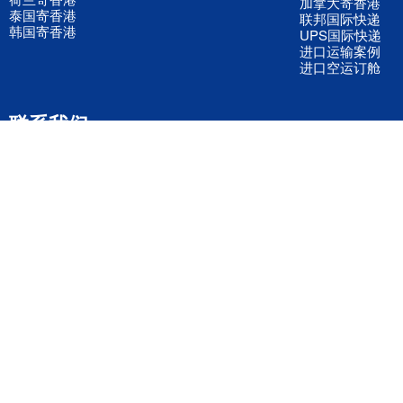
加拿大寄香港
泰国寄香港
联邦国际快递
韩国寄香港
UPS国际快递
进口运输案例
进口空运订舱
联系我们
全国客服电话
158 2040 2855
官方客服微信
wanyq5868
QQ在线联系
870691543
公司地址
广东深圳市宝安区福永镇福中路福中工业园深和商务大厦5楼