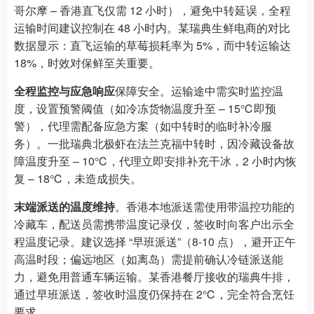
哥尔摩 – 香港直飞仅需 12 小时），避免中转延误，全程
运输时间建议控制在 48 小时内。某瑞典生鲜电商的对比
数据显示：直飞运输的草莓损耗率为 5%，而中转运输达
18%，时效对保鲜至关重要。
全程监控与应急响应
保障安全。运输途中需实时监控温
度，设置预警阈值（如冷冻货物温度升至 – 15℃即预
警），代理需配备应急方案（如中转时的临时补冷服
务）。一批瑞典北极虾在法兰克福中转时，因冷藏设备故
障温度升至 – 10℃，代理立即安排补充干冰，2 小时内恢
复 – 18℃，未造成损失。
末端派送的温度维持
。香港本地派送需使用带温控功能的
冷藏车，配送员需携带温度记录仪，签收时向客户出示全
程温度记录。建议选择 “早班派送”（8-10 点），避开正午
高温时段；偏远地区（如离岛）需提前确认冷链派送能
力，避免用普通车辆运输。某香港餐厅接收的瑞典牛排，
通过早班派送，签收时温度仍保持在 2℃，完全符合烹饪
要求。