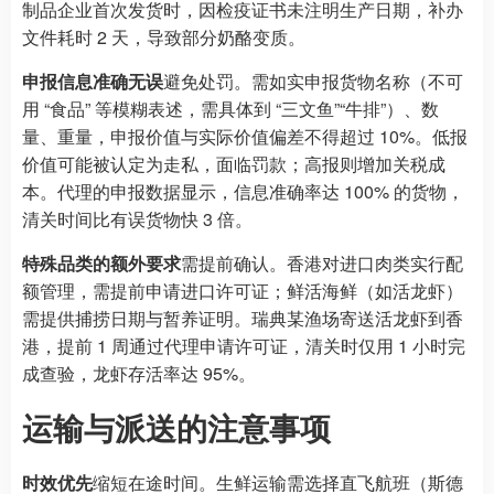
制品企业首次发货时，因检疫证书未注明生产日期，补办
文件耗时 2 天，导致部分奶酪变质。
申报信息准确无误
避免处罚。需如实申报货物名称（不可
用 “食品” 等模糊表述，需具体到 “三文鱼”“牛排”）、数
量、重量，申报价值与实际价值偏差不得超过 10%。低报
价值可能被认定为走私，面临罚款；高报则增加关税成
本。代理的申报数据显示，信息准确率达 100% 的货物，
清关时间比有误货物快 3 倍。
特殊品类的额外要求
需提前确认。香港对进口肉类实行配
额管理，需提前申请进口许可证；鲜活海鲜（如活龙虾）
需提供捕捞日期与暂养证明。瑞典某渔场寄送活龙虾到香
港，提前 1 周通过代理申请许可证，清关时仅用 1 小时完
成查验，龙虾存活率达 95%。
运输与派送的注意事项
时效优先
缩短在途时间。生鲜运输需选择直飞航班（斯德