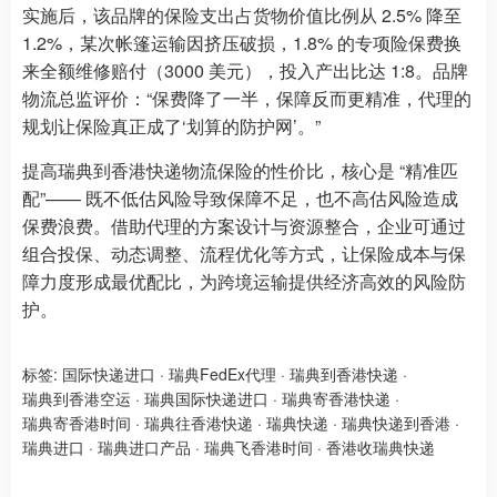
实施后，该品牌的保险支出占货物价值比例从 2.5% 降至
1.2%，某次帐篷运输因挤压破损，1.8% 的专项险保费换
来全额维修赔付（3000 美元），投入产出比达 1:8。品牌
物流总监评价：“保费降了一半，保障反而更精准，代理的
规划让保险真正成了‘划算的防护网’。”
提高瑞典到香港快递物流保险的性价比，核心是 “精准匹
配”—— 既不低估风险导致保障不足，也不高估风险造成
保费浪费。借助代理的方案设计与资源整合，企业可通过
组合投保、动态调整、流程优化等方式，让保险成本与保
障力度形成最优配比，为跨境运输提供经济高效的风险防
护。
标签:
国际快递进口
·
瑞典FedEx代理
·
瑞典到香港快递
·
瑞典到香港空运
·
瑞典国际快递进口
·
瑞典寄香港快递
·
瑞典寄香港时间
·
瑞典往香港快递
·
瑞典快递
·
瑞典快递到香港
·
瑞典进口
·
瑞典进口产品
·
瑞典飞香港时间
·
香港收瑞典快递​​