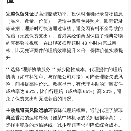
完整保留凭证
提高理赔成功率。投保时准确记录货物信息
（品名、数量、价值），运输中保留包装照片、跟踪记录
等证据，理赔时可快速通过审核，避免因资料不全导致的
拒赔（无效保费支出）。香港某经销商因保留了瑞典货物
的完整验收视频，在出现破损理赔时 48 小时内完成审
核，比无凭证案件的理赔效率提升 3 倍，保障价值实质提
升。
** 选择 “理赔协助服务”** 减少隐性成本。代理提供的理赔
协助（如材料预审、与保险公司对接）可降低理赔失败风
险，间接提高性价比。数据显示，有代理协助的理赔案件
成功率达 95%，比自行理赔（成功率 65%）高 30%，避
免了保费支出却无法获赔的情况。
主动规避高风险运输环节
降低理赔概率。通过代理了解瑞
典至香港的运输瓶颈（如某中转机场的装卸破损率高），
选择更稳妥的运输路线，减少理赔需求即降低综合成本。