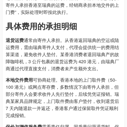
寄件人承担香港至瑞典的运费，经销商承担本地交件的上
门费”，实际处理时即按此执行。
具体费用的承担明细
退货运费
通常由寄件人承担。从香港返回瑞典的空运或陆
运费用，需由瑞典寄件人支付，代理会提供统一的费用结
算渠道，避免收件人垫付。某香港消费者退回瑞典产的故
障咖啡机，3 公斤包裹的退货运费为 420 港元，由瑞典厂
商通过代理直接支付，消费者未产生额外支出。
本地交件费用
可协商处理。香港本地的上门取件费（50-
100 港元）或网点寄存费，多数情况下由寄件人承担，但
部分寄件人会要求收件人先行垫付，后续凭凭证报销。瑞
典某家具品牌规定，上门取件费由客户垫付，收到退货后
7 天内随退款一并返还，香港客户通过保留取件凭证顺利
完成报销。
保价与增值服务费
需看责任归属。因质量问题退货时，保