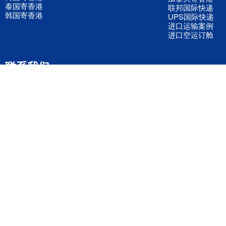
泰国寄香港
联邦国际快递
韩国寄香港
UPS国际快递
进口运输案例
进口空运订舱
联系我们
全国客服电话
158 2040 2855
官方客服微信
wanyq5868
QQ在线联系
870691543
公司地址
广东深圳市宝安区福永镇福中路福中工业园深和商务大厦5楼