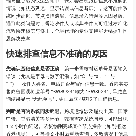
瑞典至香港的快递运输中，偶尔会出现跟踪信息不准确的
情况（如状态延迟、显示错误或信息断层），这可能由系
统同步延迟、节点扫描遗漏、信息录入错误等原因导致。
遇到此类问题时，香港收件人或瑞典寄件人可通过标准化
流程快速核实与修正，全境代理的专业支持能大幅提升问
题解决效率。
快速排查信息不准确的原因
先确认基础信息是否正确
。第一步需核对运单号是否输入
错误（尤其是字母与数字混淆，如 “O” 与 “0”、“I” 与
“1”），收件人姓名、电话是否与寄件信息一致。香港某零
售商曾因误将运单号 “SW8O23” 输为 “SW8023”，导致查
询结果显示 “无此单号”，更正后立即获取了正确信息。
判断是否为系统同步延迟
。跨境运输涉及瑞典出库、国际
中转、香港清关等多环节，数据需跨系统同步，可能出现
1-3 小时的延迟。若货物刚完成某个节点操作（如刚抵达
香港机场），可等待 2 小时后重新查询，多数情况下信息